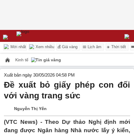
Mới nhất
Xem nhiều
💰 Giá vàng
📅 Lịch âm
☀️ Thời tiết

Kinh tế
Tin giá vàng
Xuất bản ngày 30/05/2026 04:58 PM
Đề xuất bỏ giấy phép con đối
với vàng trang sức
Nguyễn Thị Yến
(VTC News) -
Theo Dự thảo Nghị định mới
đang được Ngân hàng Nhà nước lấy ý kiến,