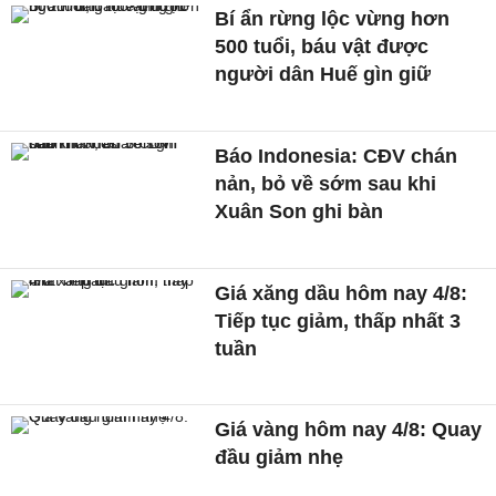
Bí ẩn rừng lộc vừng hơn
500 tuổi, báu vật được
người dân Huế gìn giữ
Báo Indonesia: CĐV chán
nản, bỏ về sớm sau khi
Xuân Son ghi bàn
Giá xăng dầu hôm nay 4/8:
Tiếp tục giảm, thấp nhất 3
tuần
Giá vàng hôm nay 4/8: Quay
đầu giảm nhẹ