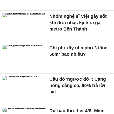
Nhóm nghệ sĩ Việt gây sốt
khi đưa nhạc kịch ra ga
metro Bến Thành
Chi phí xây nhà phố 3 tầng
50m² bao nhiêu?
Câu đố 'ngược đời': Càng
nóng càng co, 90% trả lời
sai
Dự báo thời tiết 4/8: Miền