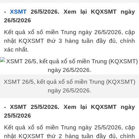
-
XSMT
26/5/2026. Xem lại KQXSMT ngày
26/5/2026
Kết quả xổ số miền Trung ngày 26/5/2026, cập
nhật KQXSMT thứ 3 hàng tuần đầy đủ, chính
xác nhất.
XSMT 26/5, kết quả xổ số miền Trung (KQXSMT)
ngày 26/5/2026.
- XSMT 25/5/2026. Xem lại KQXSMT ngày
25/5/2026
Kết quả xổ số miền Trung ngày 25/5/2026, cập
nhật KQXSMT thứ 2 hàng tuần đầy đủ, chính