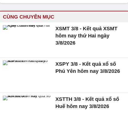
CÙNG CHUYÊN MỤC
XSMT 3/8 - Kết quả XSMT
hôm nay thứ Hai ngày
3/8/2026
XSPY 3/8 - Kết quả xổ số
Phú Yên hôm nay 3/8/2026
XSTTH 3/8 - Kết quả xổ số
Huế hôm nay 3/8/2026