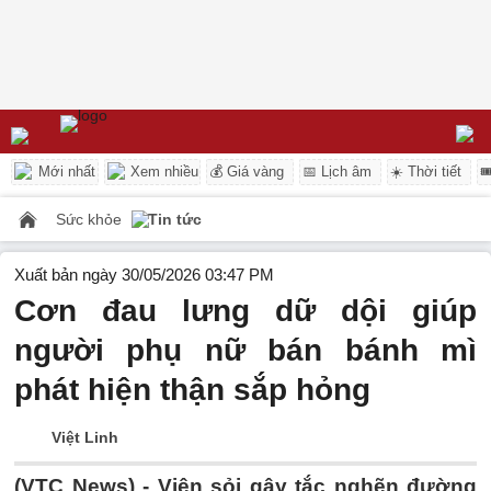
Mới nhất
Xem nhiều
💰 Giá vàng
📅 Lịch âm
☀️ Thời tiết

Sức khỏe
Tin tức
Xuất bản ngày 30/05/2026 03:47 PM
Cơn đau lưng dữ dội giúp
người phụ nữ bán bánh mì
phát hiện thận sắp hỏng
Việt Linh
(VTC News) -
Viên sỏi gây tắc nghẽn đường