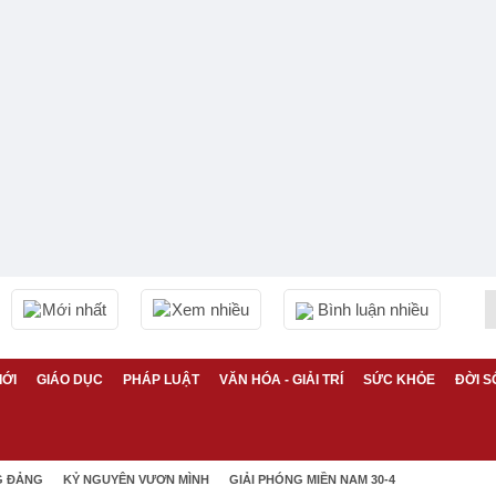
Mới nhất
Xem nhiều
Bình luận nhiều
IỚI
GIÁO DỤC
PHÁP LUẬT
VĂN HÓA - GIẢI TRÍ
SỨC KHỎE
ĐỜI S
G ĐẢNG
KỶ NGUYÊN VƯƠN MÌNH
GIẢI PHÓNG MIỀN NAM 30-4