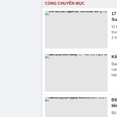
CÙNG CHUYÊN MỤC
17
Sư
Vị 
trư
2 h
Kế
Ba
cáo
hài
Đề
liê
Bộ 