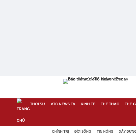
THỜI SỰ
VTC NEWS TV
KINH TẾ
THỂ THAO
THẾ G
CHÍNH TRỊ
ĐỜI SỐNG
TIN NÓNG
XÂY DỰN