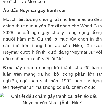
vô địch - và Morocco.
Áo đấu Neymar gây tranh cãi
Một chi tiết tưởng chừng rất nhỏ trên mẫu áo đấu
chính thức của tuyển Brazil dành cho World Cup
2026 lại bất ngờ gây chú ý trong cộng đồng
người hâm mộ. Cụ thể, ở mục tùy chọn in tên
cầu thủ trên trang bán áo của Nike, tên của
Neymar được hiển thị dưới dạng “Neymar Jr.” với
dấu chấm sau chữ viết tắt “Jr”.
Điều này nhanh chóng trở thành chủ đề tranh
luận trên mạng xã hội bởi trong phần lớn sự
nghiệp, ngôi sao sinh năm 1992 luôn sử dụng
tên “Neymar Jr” mà không có dấu chấm ở cuối.