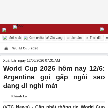
Mới nhất
Xem nhiều
💰 Giá vàng
📅 Lịch âm
☀️ Thời tiết

World Cup 2026
Xuất bản ngày 12/06/2026 07:01 AM
World Cup 2026 hôm nay 12/6:
Argentina gọi gấp ngôi sao
đang đi nghỉ mát
Khánh Ly
(VTC News) -
Cập nhật thông tin World Cup