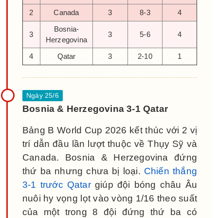
2
Canada
3
8-3
4
Bosnia-
3
3
5-6
4
Herzegovina
4
Qatar
3
2-10
1
Bosnia & Herzegovina 3-1 Qatar
Bảng B World Cup 2026 kết thúc với 2 vị
trí dẫn đầu lần lượt thuộc về Thụy Sỹ và
Canada. Bosnia & Herzegovina đứng
thứ ba nhưng chưa bị loại.
Chiến thắng
3-1 trước Qatar
giúp đội bóng châu Âu
nuôi hy vọng lọt vào vòng 1/16 theo suất
của một trong 8 đội đứng thứ ba có