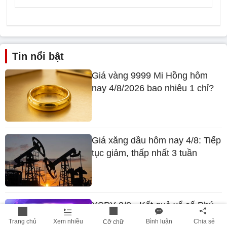
Tin nổi bật
Giá vàng 9999 Mi Hồng hôm
nay 4/8/2026 bao nhiêu 1 chỉ?
Giá xăng dầu hôm nay 4/8: Tiếp
tục giảm, thấp nhất 3 tuần
XSPY 3/8 - Kết quả xổ số Phú
Yên hôm nay 3/8/2026
Trang chủ
Xem nhiều
Bình luận
Chia sẻ
Cỡ chữ