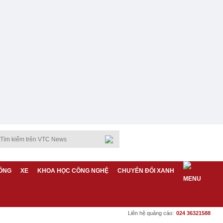
ỐNG
XE
KHOA HỌC CÔNG NGHỆ
CHUYỂN ĐỔI XANH
Liên hệ quảng cáo:
024 36321588