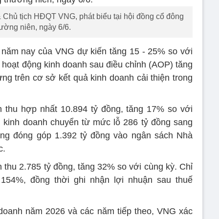
 Chủ tịch HĐQT VNG, phát biểu tại hội đồng cổ đông
ường niên, ngày 6/6.
 năm nay của VNG dự kiến tăng 15 - 25% so với
ừ hoạt động kinh doanh sau điều chỉnh (AOP) tăng
g trên cơ sở kết quả kinh doanh cải thiện trong
thu hợp nhất 10.894 tỷ đồng, tăng 17% so với
g kinh doanh chuyển từ mức lỗ 286 tỷ đồng sang
cũng đóng góp 1.392 tỷ đồng vào ngân sách Nhà
c.
 thu 2.785 tỷ đồng, tăng 32% so với cùng kỳ. Chỉ
154%, đồng thời ghi nhận lợi nhuận sau thuế
 doanh năm 2026 và các năm tiếp theo, VNG xác