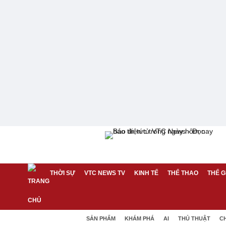
THỜI SỰ
VTC NEWS TV
KINH TẾ
THỂ THAO
THẾ G
SẢN PHẨM
KHÁM PHÁ
AI
THỦ THUẬT
C