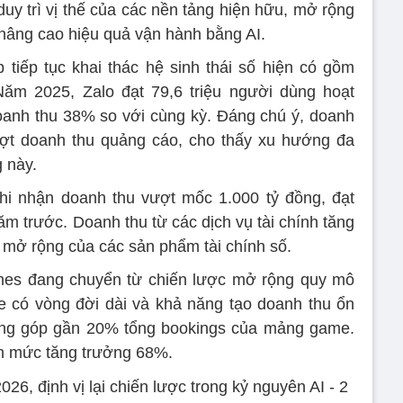
duy trì vị thế của các nền tảng hiện hữu, mở rộng
 nâng cao hiệu quả vận hành bằng AI.
p tiếp tục khai thác hệ sinh thái số hiện có gồm
m 2025, Zalo đạt 79,6 triệu người dùng hoạt
oanh thu 38% so với cùng kỳ. Đáng chú ý, doanh
ượt doanh thu quảng cáo, cho thấy xu hướng đa
 này.
ghi nhận doanh thu vượt mốc 1.000 tỷ đồng, đạt
ăm trước. Doanh thu từ các dịch vụ tài chính tăng
mở rộng của các sản phẩm tài chính số.
mes đang chuyển từ chiến lược mở rộng quy mô
e có vòng đời dài và khả năng tạo doanh thu ổn
đóng góp gần 20% tổng bookings của mảng game.
ận mức tăng trưởng 68%.