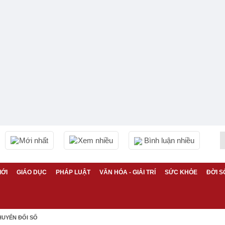
Mới nhất
Xem nhiều
Bình luận nhiều
IỚI
GIÁO DỤC
PHÁP LUẬT
VĂN HÓA - GIẢI TRÍ
SỨC KHỎE
ĐỜI S
HUYỂN ĐỔI SỐ