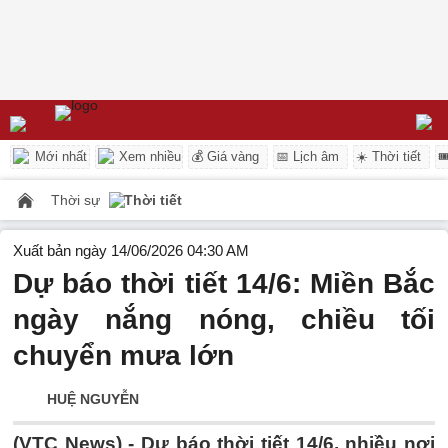
Mới nhất
Xem nhiều
💰 Giá vàng
📅 Lịch âm
☀️ Thời tiết

Thời sự
Thời tiết
Xuất bản ngày 14/06/2026 04:30 AM
Dự báo thời tiết 14/6: Miền Bắc
ngày nắng nóng, chiều tối
chuyển mưa lớn
HUỆ NGUYỄN
(VTC News) -
Dự báo thời tiết 14/6, nhiều nơi