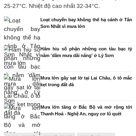
25-27°C. Nhiệt độ cao nhất 32-34°C.
Loạt chuyến bay không thể hạ cánh ở Tân
Sơn Nhất vì mưa lớn
Hẩm hiu số phận những con tàu bạc tỷ
nằm 'dầm mưa dãi nắng' ở Lý Sơn
Mưa lớn gây sạt lở tại Lai Châu, ô tô mắc
kẹt trong đất đá
Mưa lớn tăng ở Bắc Bộ và mở rộng tới
Thanh Hoá - Nghệ An, nguy cơ lũ quét