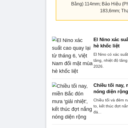
Bằng) 114mm; Bảo Hiệu (P
183,6mm; Th
El Nino xác su
hè khốc liệt
El Nino có xác suấ
tăng, nhiệt độ tăn
2026.
Chiều tối nay, 
nóng diện rộng
Chiều tối và đêm n
to, kết thúc đợt n
đá...