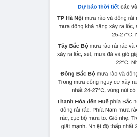
Dự báo thời tiết
các vù
TP Hà Nội
mưa rào và dông rải 
mưa dông khả năng xảy ra lốc, s
25-27°C. 
Tây Bắc Bộ
mưa rào rải rác và 
xảy ra lốc, sét, mưa đá và gió g
22°C. Nh
Đông Bắc Bộ
mưa rào và dông 
Trong mưa dông nguy cơ xảy ra l
nhất 24-27°C, vùng núi có
Thanh Hóa đến Huế
phía Bắc ng
dông rải rác. Phía Nam mưa rào
rác, cục bộ mưa to. Gió nhẹ. T
giật mạnh. Nhiệt độ thấp nhất 