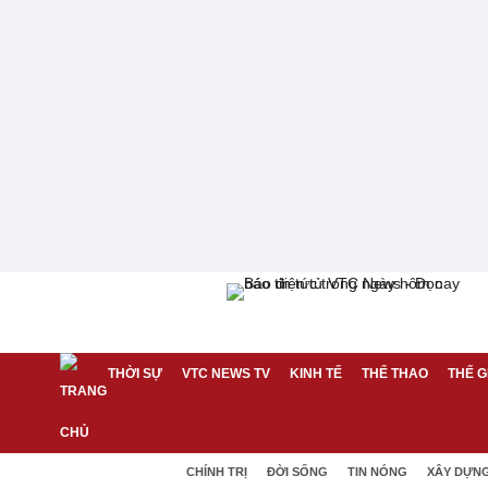
THỜI SỰ
VTC NEWS TV
KINH TẾ
THỂ THAO
THẾ G
CHÍNH TRỊ
ĐỜI SỐNG
TIN NÓNG
XÂY DỰN