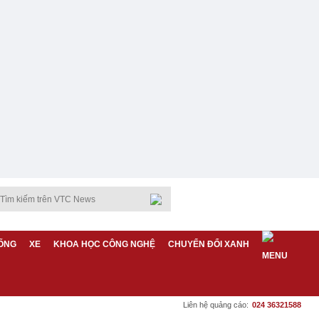
ỐNG
XE
KHOA HỌC CÔNG NGHỆ
CHUYỂN ĐỔI XANH
Liên hệ quảng cáo:
024 36321588