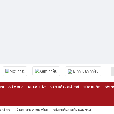
Mới nhất
Xem nhiều
Bình luận nhiều
IỚI
GIÁO DỤC
PHÁP LUẬT
VĂN HÓA - GIẢI TRÍ
SỨC KHỎE
ĐỜI S
G ĐẢNG
KỶ NGUYÊN VƯƠN MÌNH
GIẢI PHÓNG MIỀN NAM 30-4