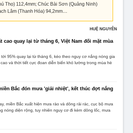
hú Thọ) 112,4mm; Chúc Bài Sơn (Quảng Ninh)
ạch Lâm (Thanh Hóa) 94,2mm…
HUỆ NGUYỄN
ất cao quay lại từ tháng 6, Việt Nam đối mặt mùa
t tới 95% quay lại từ tháng 6, kéo theo nguy cơ nắng nóng gia
g cao và thời tiết cực đoan diễn biến khó lường trong mùa hè
miền Bắc đón mưa 'giải nhiệt', kết thúc đợt nắng
ay, miền Bắc xuất hiện mưa rào và dông rải rác, cục bộ mưa
ắng nóng diện rộng, tuy nhiên nguy cơ đi kèm dông lốc, mưa