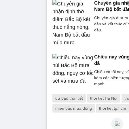
Chuyên gia nhậ
Nam Bộ bắt đ
Chuyên gia đưa ra
dần và kết thúc c
đầu.
Chiều nay vùng
đá
Chiều và tối nay, 
kèm các hiện tượng
mạnh.
dự báo thời tiết
thời tiết Hà Nội
th
miền bắc mưa dông
thời tiết tp.hcm