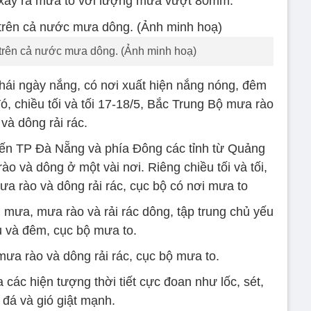
 xảy ra mưa to với lượng mưa vượt 80mm.
 trên cả nước mưa dông. (Ảnh minh hoạ)
thái ngày nắng, có nơi xuất hiện nắng nóng, đêm
ó, chiều tối và tối 17-18/5, Bắc Trung Bộ mưa rào
và dông rải rác.
ến TP Đà Nẵng và phía Đông các tỉnh từ Quảng
 và dông ở một vài nơi. Riêng chiều tối và tối,
ưa rào và dông rải rác, cục bộ có nơi mưa to
ưa, mưa rào và rải rác dông, tập trung chủ yếu
u và đêm, cục bộ mưa to.
a rào và dông rải rác, cục bộ mưa to.
các hiện tượng thời tiết cực đoan như lốc, sét,
đá và gió giật mạnh.