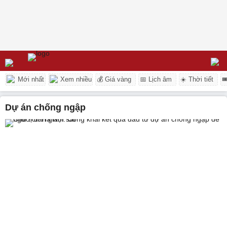
Mới nhất
Xem nhiều
💰 Giá vàng
📅 Lịch âm
☀️ Thời tiết

Dự án chống ngập