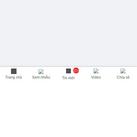
17+
Trang chủ
Xem nhiều
Video
Chia sẻ
Tin mới