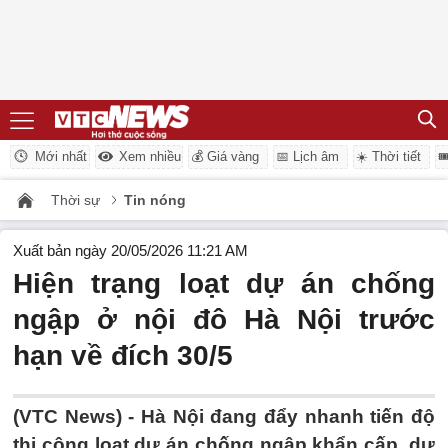
Mới nhất
Xem nhiều
💰 Giá vàng
📅 Lịch âm
☀️ Thời tiết

Thời sự
Tin nóng
Xuất bản ngày 20/05/2026 11:21 AM
Hiện trạng loạt dự án chống
ngập ở nội đô Hà Nội trước
hạn về đích 30/5
(VTC News) -
Hà Nội đang đẩy nhanh tiến độ
thi công loạt dự án chống ngập khẩn cấp, dự