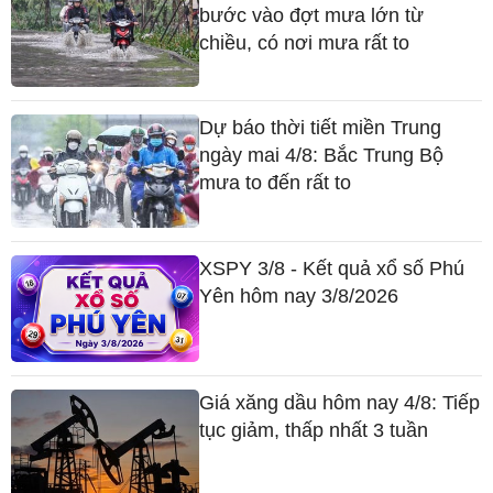
bước vào đợt mưa lớn từ
chiều, có nơi mưa rất to
Dự báo thời tiết miền Trung
ngày mai 4/8: Bắc Trung Bộ
mưa to đến rất to
XSPY 3/8 - Kết quả xổ số Phú
Yên hôm nay 3/8/2026
Giá xăng dầu hôm nay 4/8: Tiếp
tục giảm, thấp nhất 3 tuần