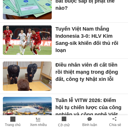
bắt buộc sắp bị phạt thế
nào?
Tuyển Việt Nam thắng
Indonesia 3-0: HLV Kim
Sang-sik khiến đối thủ rối
loạn
Điều nhân viên đi cất tiền
rồi thiệt mạng trong động
đất, công ty Nhật xin lỗi
Tuần lễ VITW 2026: Điểm
hội tụ chiến lược của công
nghiệp và công nghệ Việt
Nam
Trang chủ
Xem nhiều
Bình luận
Chia sẻ
Cỡ chữ