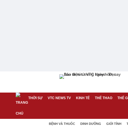
THỜI SỰ
VTC NEWS TV
KINH TẾ
THỂ THAO
THẾ G
BỆNH VÀ THUỐC
DINH DƯỠNG
GIỚI TÍNH