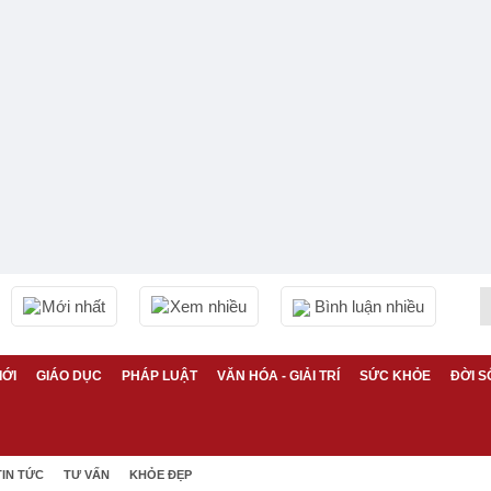
Mới nhất
Xem nhiều
Bình luận nhiều
IỚI
GIÁO DỤC
PHÁP LUẬT
VĂN HÓA - GIẢI TRÍ
SỨC KHỎE
ĐỜI S
TIN TỨC
TƯ VẤN
KHỎE ĐẸP