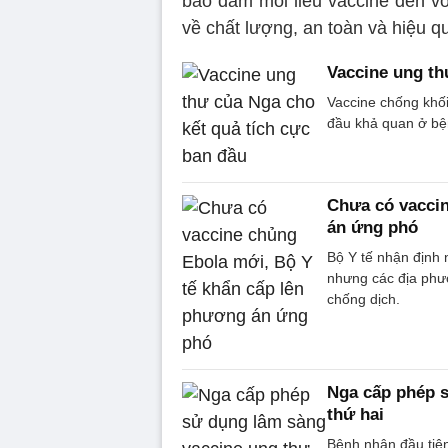
bảo đảm mỗi liều vaccine đến v
về chất lượng, an toàn và hiệu q
Vaccine ung th
Vaccine chống khố
đầu khả quan ở bệ
Chưa có vaccin
án ứng phó
Bộ Y tế nhận định
nhưng các địa phư
chống dịch.
Nga cấp phép s
thứ hai
Bệnh nhân đầu tiê