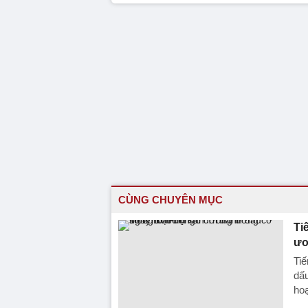
CÙNG CHUYÊN MỤC
Ti
ươ
Tiế
dấ
hoạ