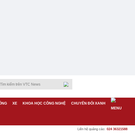
ỐNG
XE
KHOA HỌC CÔNG NGHỆ
CHUYỂN ĐỔI XANH
Liên hệ quảng cáo:
024 36321588