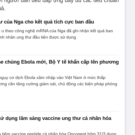
ới người dân đều đáp ứng đầy đủ các tiêu chuẩn
uả.
ư của Nga cho kết quả tích cực ban đầu
i u theo công nghệ mRNA của Nga đã ghi nhận kết quả ban
nh nhân ung thư đầu tiên được sử dụng.
e chủng Ebola mới, Bộ Y tế khẩn cấp lên phương
 nguy cơ dịch Ebola xâm nhập vào Việt Nam ở mức thấp
ơng cần tăng cường giám sát, chủ động các biện pháp phòng
ử dụng lâm sàng vaccine ung thư cá nhân hóa
n tiêm vaccine peptide cá nhân hóa Oncopept hôm 31/3 dung