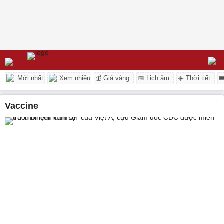
Mới nhất
Xem nhiều
💰 Giá vàng
📅 Lịch âm
☀️ Thời tiết

vaccine