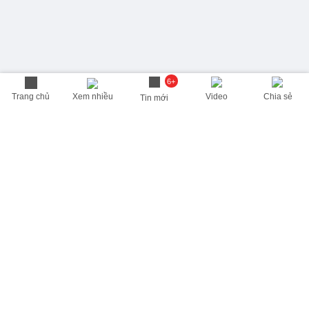
6+
Trang chủ
Xem nhiều
Video
Chia sẻ
Tin mới
THÔNG TIN HỮU ÍCH