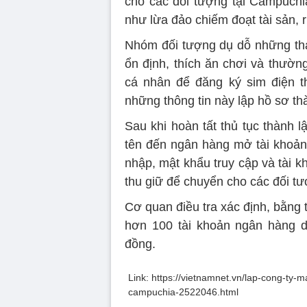
cho các đối tượng tại Campuchi
như lừa đảo chiếm đoạt tài sản, r
Nhóm đối tượng dụ dỗ những than
ổn định, thích ăn chơi và thườn
cá nhân để đăng ký sim điện t
những thông tin này lập hồ sơ th
Sau khi hoàn tất thủ tục thành 
tên đến ngân hàng mở tài khoản 
nhập, mật khẩu truy cập và tài k
thu giữ để chuyển cho các đối t
Cơ quan điều tra xác định, bằng
hơn 100 tài khoản ngân hàng do
đồng.
Link: https://vietnamnet.vn/lap-cong-t
campuchia-2522046.html