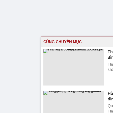
CÙNG CHUYÊN MỤC
Th
đì
Tha
khở
Hà
đị
Quá
Th