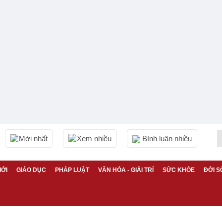
Mới nhất
Xem nhiều
Bình luận nhiều
IỚI
GIÁO DỤC
PHÁP LUẬT
VĂN HÓA - GIẢI TRÍ
SỨC KHỎE
ĐỜI S