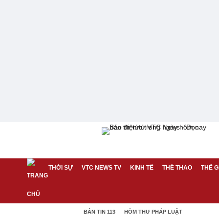
THỜI SỰ
VTC NEWS TV
KINH TẾ
THỂ THAO
THẾ G
BẢN TIN 113
HÒM THƯ PHÁP LUẬT