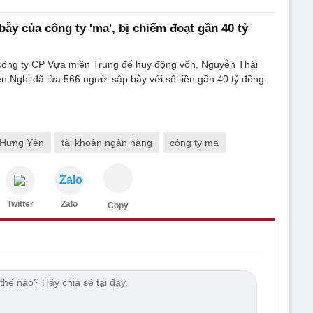
bẫy của công ty 'ma', bị chiếm đoạt gần 40 tỷ
 công ty CP Vựa miền Trung để huy động vốn, Nguyễn Thái
 Nghị đã lừa 566 người sập bẫy với số tiền gần 40 tỷ đồng.
 Hưng Yên
tài khoản ngân hàng
công ty ma
Zalo
Twitter
Zalo
Copy