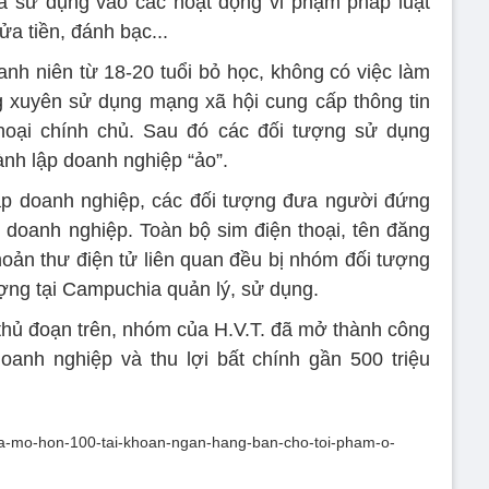
a sử dụng vào các hoạt động vi phạm pháp luật
ửa tiền, đánh bạc...
h niên từ 18-20 tuổi bỏ học, không có việc làm
g xuyên sử dụng mạng xã hội cung cấp thông tin
hoại chính chủ. Sau đó các đối tượng sử dụng
ành lập doanh nghiệp “ảo”.
lập doanh nghiệp, các đối tượng đưa người đứng
doanh nghiệp. Toàn bộ sim điện thoại, tên đăng
hoản thư điện tử liên quan đều bị nhóm đối tượng
ượng tại Campuchia quản lý, sử dụng.
 thủ đoạn trên, nhóm của H.V.T. đã mở thành công
anh nghiệp và thu lợi bất chính gần 500 triệu
y-ma-mo-hon-100-tai-khoan-ngan-hang-ban-cho-toi-pham-o-