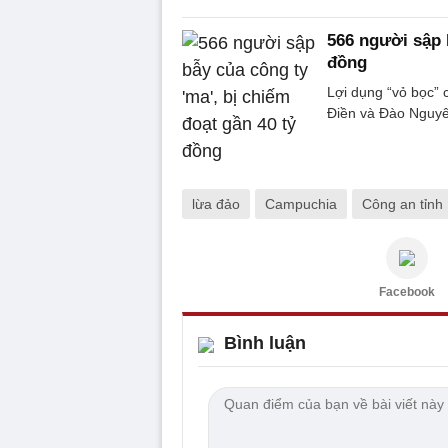
566 người sập 
đồng
Lợi dụng “vỏ bọc”
Điền và Đào Nguyên
lừa đảo
Campuchia
Công an tỉnh
Facebook
Bình luận