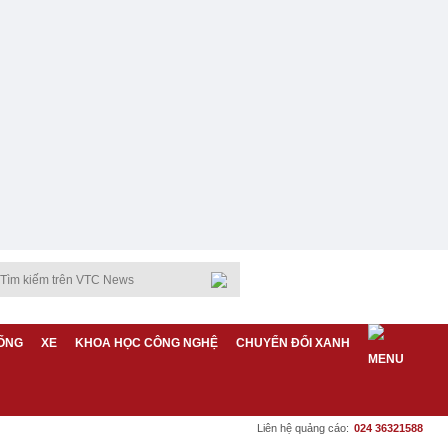
ỐNG
XE
KHOA HỌC CÔNG NGHỆ
CHUYỂN ĐỔI XANH
Liên hệ quảng cáo:
024 36321588