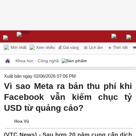
Mới nhất
Xem nhiều
💰 Giá vàng
📅 Lịch âm
☀️ Thời tiết

Khoa học - Công nghệ
Sản phẩm
Xuất bản ngày 02/06/2026 07:06 PM
Vì sao Meta ra bản thu phí khi
Facebook vẫn kiếm chục tỷ
USD từ quảng cáo?
Hoa Vũ
(VTC News) -
Sau hơn 20 năm cung cấp dịch