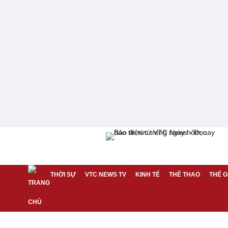
THỜI SỰ
VTC NEWS TV
KINH TẾ
THỂ THAO
THẾ G