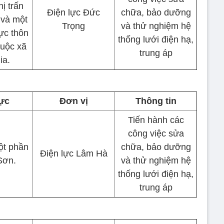
hị trấn
Điện lực Đức
chữa, bảo dưỡng
 và một
Trọng
và thử nghiệm hệ
ực thôn
thống lưới điện hạ,
uộc xã
trung áp
ia.
ực
Đơn vị
Thông tin
Tiến hành các
công việc sửa
ột phần
chữa, bảo dưỡng
Điện lực Lâm Hà
Sơn.
và thử nghiệm hệ
thống lưới điện hạ,
trung áp