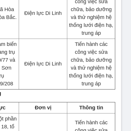
công việc sửa
xã Hòa
chữa, bảo dưỡng
Điện lực Di Linh
òa Bắc.
và thử nghiệm hệ
thống lưới điện hạ,
trung áp
ạm biến
Tiến hành các
ng trụ
công việc sửa
/77 và
chữa, bảo dưỡng
Điện lực Di Linh
 Sơn
và thử nghiệm hệ
rụ
thống lưới điện hạ,
9/208
trung áp
g
ực
Đơn vị
Thông tin
ột phần
Tiến hành các
 18, tổ
công việc sửa