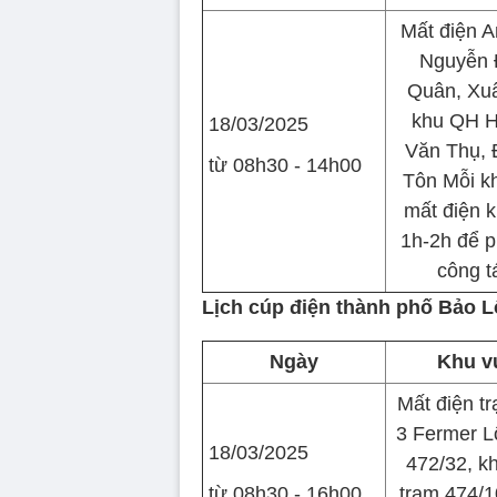
Mất điện A
Nguyễn 
Quân, Xu
khu QH 
18/03/2025
Văn Thụ, 
từ 08h30 - 14h00
Tôn Mỗi k
mất điện 
1h-2h để p
công t
Lịch cúp điện thành phố Bảo L
Ngày
Khu v
Mất điện t
3 Fermer 
18/03/2025
472/32, k
từ 08h30 - 16h00
trạm 474/1