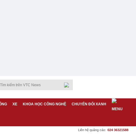
ỐNG
XE
KHOA HỌC CÔNG NGHỆ
CHUYỂN ĐỔI XANH
Liên hệ quảng cáo:
024 36321588