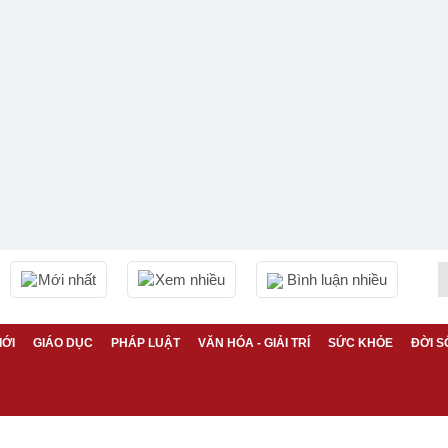
Mới nhất
Xem nhiều
Bình luận nhiều
IỚI
GIÁO DỤC
PHÁP LUẬT
VĂN HÓA - GIẢI TRÍ
SỨC KHỎE
ĐỜI S