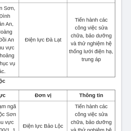
n Sơn,
Đình
Tiến hành các
ân An,
công việc sửa
Hoàng
chữa, bảo dưỡng
Đồi An
Điện lực Đà Lạt
và thử nghiệm hệ
hu vực
thống lưới điện hạ,
khoảng
trung áp
hục vụ
ác.
ộc
ực
Đơn vị
Thông tin
rạm ngã
Tiến hành các
Lộc Sơn
công việc sửa
hu vực
chữa, bảo dưỡng
Điện lực Bảo Lộc
00/1, 1
và thử nghiệm hệ