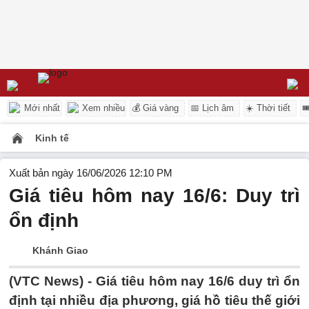
Mới nhất
Xem nhiều
💰 Giá vàng
📅 Lịch âm
☀️ Thời tiết

Kinh tế
Xuất bản ngày 16/06/2026 12:10 PM
Giá tiêu hôm nay 16/6: Duy trì
ổn định
Khánh Giao
(VTC News) -
Giá tiêu hôm nay 16/6 duy trì ổn
định tại nhiều địa phương, giá hồ tiêu thế giới