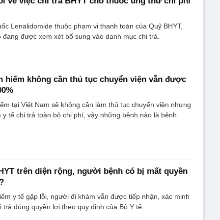
ồi về việc chi trả BHYT cho thuốc ung thư chi phí
huốc Lenalidomide thuộc phạm vi thanh toán của Quỹ BHYT,
b đang được xem xét bổ sung vào danh mục chi trả.
 hiếm không cần thủ tục chuyển viện vẫn được
100%
ếm tại Việt Nam sẽ không cần làm thủ tục chuyển viện nhưng
y tế chi trả toàn bộ chi phí, vậy những bệnh nào là bệnh
HYT trên diện rộng, người bệnh có bị mất quyền
?
iểm y tế gặp lỗi, người đi khám vẫn được tiếp nhận, xác minh
 trả đúng quyền lợi theo quy định của Bộ Y tế.