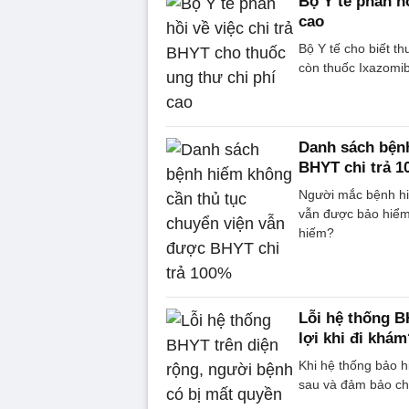
Bộ Y tế phản h
cao
Bộ Y tế cho biết t
còn thuốc Ixazomi
Danh sách bệnh
BHYT chi trả 
Người mắc bệnh hi
vẫn được bảo hiểm 
hiếm?
Lỗi hệ thống B
lợi khi đi khám
Khi hệ thống bảo h
sau và đảm bảo chi