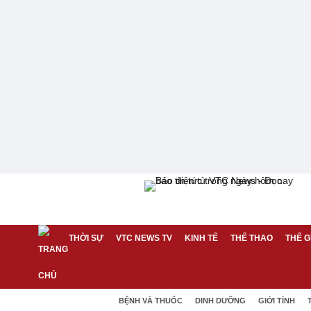
THỜI SỰ
VTC NEWS TV
KINH TẾ
THỂ THAO
THẾ G
BỆNH VÀ THUỐC
DINH DƯỠNG
GIỚI TÍNH