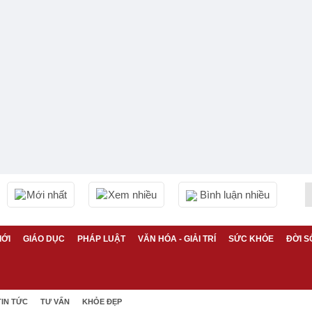
Mới nhất
Xem nhiều
Bình luận nhiều
IỚI
GIÁO DỤC
PHÁP LUẬT
VĂN HÓA - GIẢI TRÍ
SỨC KHỎE
ĐỜI S
TIN TỨC
TƯ VẤN
KHỎE ĐẸP