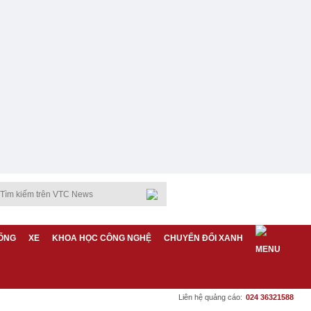
ỐNG
XE
KHOA HỌC CÔNG NGHỆ
CHUYỂN ĐỔI XANH
Liên hệ quảng cáo:
024 36321588