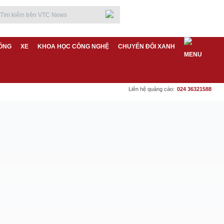
ỐNG
XE
KHOA HỌC CÔNG NGHỆ
CHUYỂN ĐỔI XANH
Liên hệ quảng cáo:
024 36321588