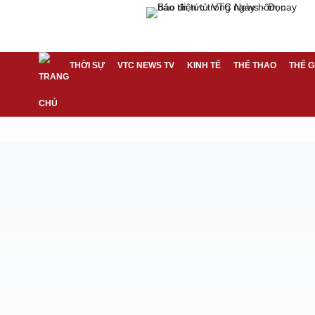
THỜI SỰ
VTC NEWS TV
KINH TẾ
THỂ THAO
THẾ G