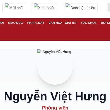
Mới nhất
Xem nhiều
Bình luận nhiều
IỚI
GIÁO DỤC
PHÁP LUẬT
VĂN HÓA - GIẢI TRÍ
SỨC KHỎE
ĐỜI S
Nguyễn Việt Hưng
Phóng viên