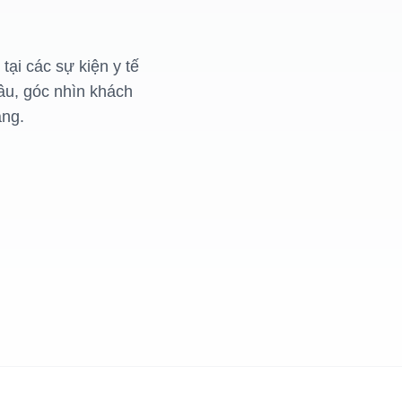
ại các sự kiện y tế
âu, góc nhìn khách
ảng.