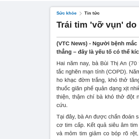
Sức khỏe
Tin tức
Trái tim 'vỡ vụn' d
(VTC News) -
Người bệnh mắc b
thẳng – đây là yếu tố có thể kí
Hai năm nay, bà Bùi Thị An (70 
tắc nghẽn mạn tính (COPD). Năm 
ho khạc đờm trắng, khó thở tăn
thuốc giãn phế quản dạng xịt nhiề
thiện, thậm chí bà khó thở đột
cứu.
Tại đây, bà An được chẩn đoán s
cơ tim cấp. Kết quả siêu âm tim 
và mỏm tim giảm co bóp rõ rệt,