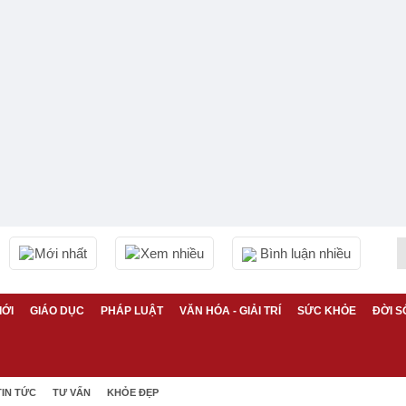
Mới nhất
Xem nhiều
Bình luận nhiều
IỚI
GIÁO DỤC
PHÁP LUẬT
VĂN HÓA - GIẢI TRÍ
SỨC KHỎE
ĐỜI S
TIN TỨC
TƯ VẤN
KHỎE ĐẸP