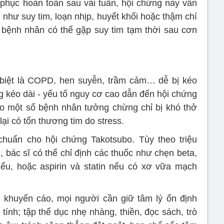
phục hoàn toàn sau vài tuần, hội chứng này vẫn
như suy tim, loạn nhịp, huyết khối hoặc thậm chí
bệnh nhân có thể gặp suy tim tạm thời sau cơn
biệt là COPD, hen suyễn, trầm cảm… dễ bị kéo
g kéo dài - yếu tố nguy cơ cao dẫn đến hội chứng
sao một số bệnh nhân tưởng chừng chỉ bị khó thở
ại có tổn thương tim do stress.
chuẩn cho hội chứng Takotsubo. Tùy theo triệu
 bác sĩ có thể chỉ định các thuốc như chẹn beta,
iểu, hoặc aspirin và statin nếu có xơ vữa mạch
 khuyến cáo, mọi người cần giữ tâm lý ổn định
 tính; tập thể dục nhẹ nhàng, thiền, đọc sách, trò