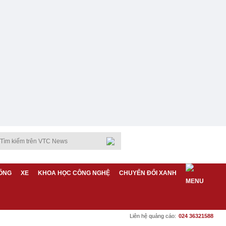
ỐNG
XE
KHOA HỌC CÔNG NGHỆ
CHUYỂN ĐỔI XANH
Liên hệ quảng cáo:
024 36321588