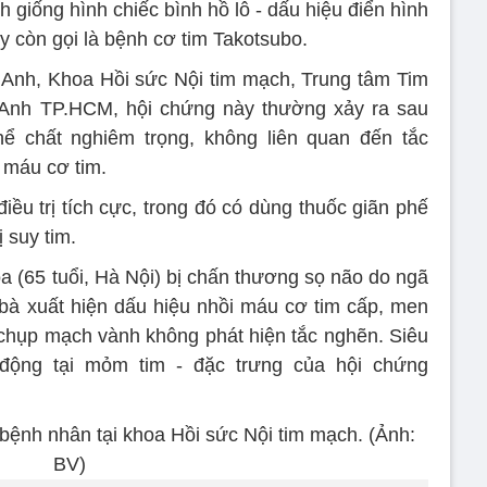
h giống hình chiếc bình hồ lô - dấu hiệu điển hình
ay còn gọi là bệnh cơ tim Takotsubo.
Anh, Khoa Hồi sức Nội tim mạch, Trung tâm Tim
Anh TP.HCM, hội chứng này thường xảy ra sau
hể chất nghiêm trọng, không liên quan đến tắc
 máu cơ tim.
ều trị tích cực, trong đó có dùng thuốc giãn phế
 suy tim.
a (65 tuổi, Hà Nội) bị chấn thương sọ não do ngã
bà xuất hiện dấu hiệu nhồi máu cơ tim cấp, men
ả chụp mạch vành không phát hiện tắc nghẽn. Siêu
 động tại mỏm tim - đặc trưng của hội chứng