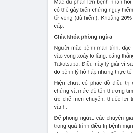
Mặc dù phần lớn bệnh nhân hồi 
có thể gây biến chứng nguy hiểm 
tử vong (dù hiếm). Khoảng 20% 
cấp.
Chìa khóa phòng ngừa
Người mắc bệnh mạn tính, đặc 
vào vòng xoáy lo lắng, căng thẳn
Takotsubo. Điều này lý giải vì 
do bệnh lý hô hấp nhưng thực tế l
Hiện chưa có phác đồ điều trị 
chứng và mức độ tổn thương tim,
ức chế men chuyển, thuốc lợi t
vành.
Để phòng ngừa, các chuyên gia
trong quá trình điều trị bệnh mạn