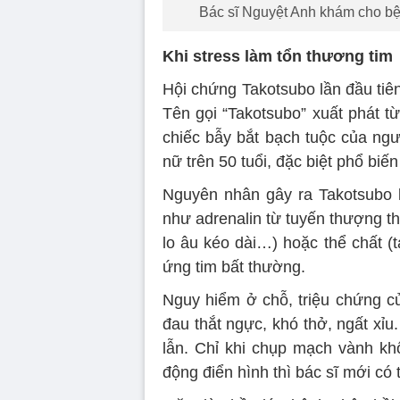
Bác sĩ Nguyệt Anh khám cho bệ
Khi stress làm tổn thương tim
Hội chứng Takotsubo lần đầu tiê
Tên gọi “Takotsubo” xuất phát từ
chiếc bẫy bắt bạch tuộc của ng
nữ trên 50 tuổi, đặc biệt phổ biến
Nguyên nhân gây ra Takotsubo 
như adrenalin từ tuyến thượng th
lo âu kéo dài…) hoặc thể chất (t
ứng tim bất thường.
Nguy hiểm ở chỗ, triệu chứng củ
đau thắt ngực, khó thở, ngất xỉ
lẫn. Chỉ khi chụp mạch vành khô
động điển hình thì bác sĩ mới có 