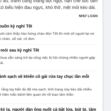
o âu; tránh căng thẳng đột ngột, hạn chế sốc tâm
có biểu hiện đau ngực, khó thở, mệt mỏi kéo dài.
NHƯ LOAN
buồn kỳ nghỉ Tết
ười cảm thấy hào hứng chào đón Tết thì một số người lại rơi
 chán, uể oải, cô đơn.
mỏi sau kỳ nghỉ Tết
chưa sẵn sàng trở lại công việc là hội chứng nhiều người gặp
ài.
nh sạch sẽ khiến cô gái rửa tay chục lần mỗi
ĩ rằng tay bẩn dù đã rửa sạch, tình trạng này kéo dài nhiều
t hiện mắc bệnh liên quan tới rối loạn tâm thần.
kỳ lạ, người đàn ông nuốt cả bật lửa, bút bi, tăm