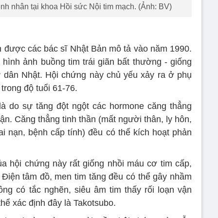
nh nhân tại khoa Hồi sức Nội tim mạch. (Ảnh: BV)
n được các bác sĩ Nhật Bản mô tả vào năm 1990.
 hình ảnh buồng tim trái giãn bất thường - giống
ư dân Nhật. Hội chứng này chủ yếu xảy ra ở phụ
 trong độ tuổi 61-76.
là do sự tăng đột ngột các hormone căng thẳng
ận. Căng thẳng tinh thần (mất người thân, ly hôn,
ai nạn, bệnh cấp tính) đều có thể kích hoạt phản
a hội chứng này rất giống nhồi máu cơ tim cấp,
u. Điện tâm đồ, men tim tăng đều có thể gây nhầm
ng có tắc nghẽn, siêu âm tim thấy rối loạn vận
thể xác định đây là Takotsubo.