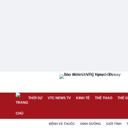
THỜI SỰ
VTC NEWS TV
KINH TẾ
THỂ THAO
THẾ G
BỆNH VÀ THUỐC
DINH DƯỠNG
GIỚI TÍNH