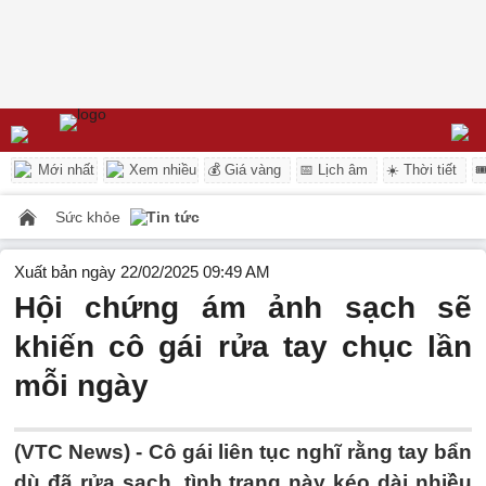
Mới nhất
Xem nhiều
💰 Giá vàng
📅 Lịch âm
☀️ Thời tiết

Sức khỏe
Tin tức
Xuất bản ngày 22/02/2025 09:49 AM
Hội chứng ám ảnh sạch sẽ
khiến cô gái rửa tay chục lần
mỗi ngày
(VTC News) -
Cô gái liên tục nghĩ rằng tay bẩn
dù đã rửa sạch, tình trạng này kéo dài nhiều