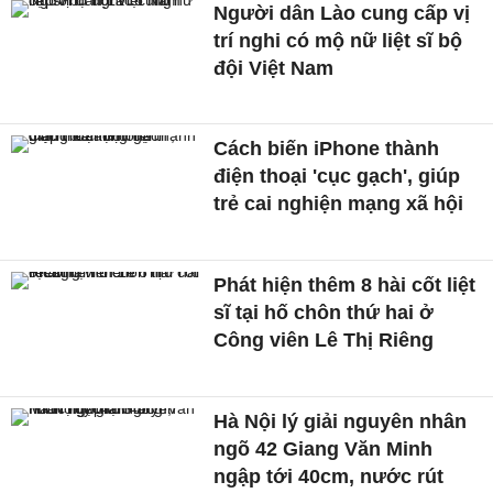
Người dân Lào cung cấp vị
trí nghi có mộ nữ liệt sĩ bộ
đội Việt Nam
Cách biến iPhone thành
điện thoại 'cục gạch', giúp
trẻ cai nghiện mạng xã hội
Phát hiện thêm 8 hài cốt liệt
sĩ tại hố chôn thứ hai ở
Công viên Lê Thị Riêng
Hà Nội lý giải nguyên nhân
ngõ 42 Giang Văn Minh
ngập tới 40cm, nước rút