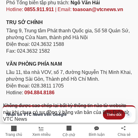
Phó Tổng biên tập phụ trách:
Ngô Văn Hải
Hotline:
0855.911.911
| Email:
toasoan@vtcnews.vn
TRỤ SỞ CHÍNH
Tầng 9, Trung tâm Phát thanh Quốc gia, Số 58 Quán Sứ,
phường Cửa Nam, thành phố Hà Nội
Điện thoại: 024.3632 1588
Fax: 024.3632 1582
VĂN PHÒNG PHÍA NAM
Lầu 11, tòa nhà VOV, số 7, đường Nguyễn Thị Minh Khai,
phường Sài Gòn, Thành phố Hồ Chí Minh.
Điện thoại: 028.3811 1705
Hotline:
094.884.8186
Không được sao chép lại bất kỳ thông tin nào từ website
này khi chưa có sự đồng ý bằng văn bản của Báo Điện tử
Nhận tin VTC News trên Google
×
Theo dõi
VTC News
Trang chủ
Xem nhiều
Bình luận
Chia sẻ
Cỡ chữ