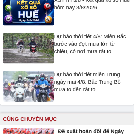
XSTTH 3/8 - Kết quả xổ số Huế
hôm nay 3/8/2026
Dự báo thời tiết 4/8: Miền Bắc
bước vào đợt mưa lớn từ
chiều, có nơi mưa rất to
Dự báo thời tiết miền Trung
ngày mai 4/8: Bắc Trung Bộ
mưa to đến rất to
CÙNG CHUYÊN MỤC
Đề xuất hoán đổi để Ngày