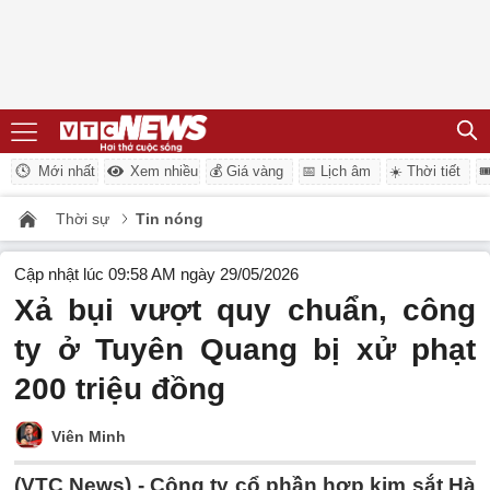
Mới nhất
Xem nhiều
💰 Giá vàng
📅 Lịch âm
☀️ Thời tiết

Thời sự
Tin nóng
Cập nhật lúc 09:58 AM ngày 29/05/2026
Xả bụi vượt quy chuẩn, công
ty ở Tuyên Quang bị xử phạt
200 triệu đồng
Viên Minh
(VTC News) -
Công ty cổ phần hợp kim sắt Hà