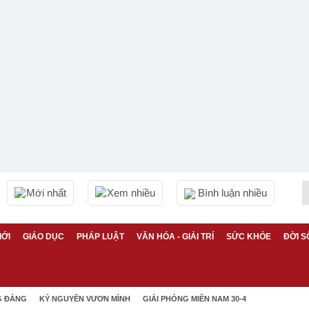
Mới nhất
Xem nhiều
Bình luận nhiều
IỚI
GIÁO DỤC
PHÁP LUẬT
VĂN HÓA - GIẢI TRÍ
SỨC KHỎE
ĐỜI S
G ĐẢNG
KỶ NGUYÊN VƯƠN MÌNH
GIẢI PHÓNG MIỀN NAM 30-4