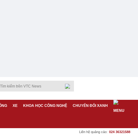
ỐNG
XE
KHOA HỌC CÔNG NGHỆ
CHUYỂN ĐỔI XANH
Liên hệ quảng cáo:
024 36321588