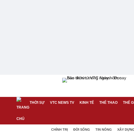
THỜI SỰ
VTC NEWS TV
KINH TẾ
THỂ THAO
THẾ G
CHÍNH TRỊ
ĐỜI SỐNG
TIN NÓNG
XÂY DỰN