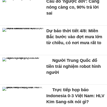
Câu đố 'ngược đời': Càng
nóng càng co, 90% trả lời
sai
Dự báo thời tiết 4/8: Miền
Bắc bước vào đợt mưa lớn
từ chiều, có nơi mưa rất to
Người Trung Quốc đổ
tiền trải nghiệm robot hình
người
Trực tiếp họp báo
Indonesia 0-3 Việt Nam: HLV
Kim Sang-sik nói gì?