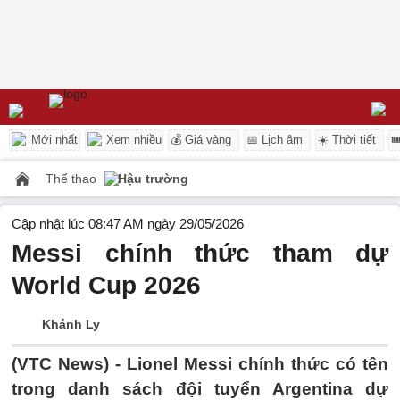
Mới nhất
Xem nhiều
💰 Giá vàng
📅 Lịch âm
☀️ Thời tiết

Thể thao
Hậu trường
Cập nhật lúc 08:47 AM ngày 29/05/2026
Messi chính thức tham dự
World Cup 2026
Khánh Ly
(VTC News) -
Lionel Messi chính thức có tên
trong danh sách đội tuyển Argentina dự