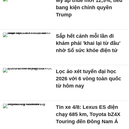
Mỹ áp thuế mới 12,5%, tiểu
bang kiện chính quyền
Trump
Sắp hết cảnh mỗi lần đi
khám phải 'khai lại từ đầu'
nhờ Sổ sức khỏe điện tử
Lọc ảo xét tuyển đại học
2026 với 6 vòng toàn quốc
từ hôm nay
Tin xe 4/8: Lexus ES điện
chạy 685 km, Toyota bZ4X
Touring đến Đông Nam Á