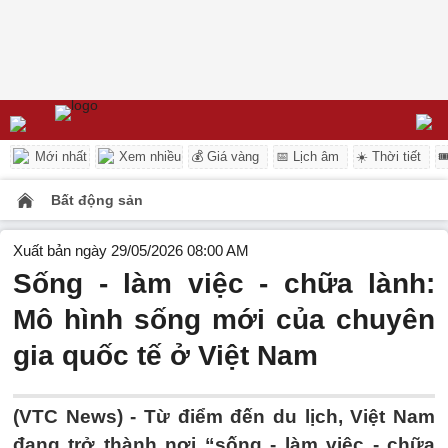
Mới nhất
Xem nhiều
💰 Giá vàng
📅 Lịch âm
☀️ Thời tiết

Bất động sản
Xuất bản ngày 29/05/2026 08:00 AM
Sống - làm việc - chữa lành:
Mô hình sống mới của chuyên
gia quốc tế ở Việt Nam
(VTC News) -
Từ điểm đến du lịch, Việt Nam
đang trở thành nơi “sống - làm việc - chữa