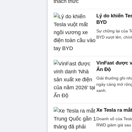
Lý do khiến Te
BYD
Sự chững lại của 
BYD vượt lên, chín
VinFast được v
Ấn Độ
Giải thưởng ghi n
ngày càng mở rộng 
xanh.
Xe Tesla ra mắ
Doanh số của Tesl
RWD giảm giá sau k