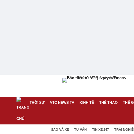
THỜI SỰ
VTC NEWS TV
KINH TẾ
THỂ THAO
THẾ G
SAO VÀ XE
TƯ VẤN
TIN XE 247
TRẢI NGHI