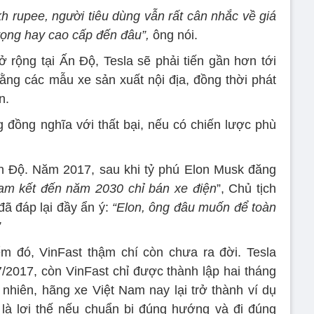
h rupee, người tiêu dùng vẫn rất cân nhắc về giá
vọng hay cao cấp đến đâu”,
ông nói.
rộng tại Ấn Độ, Tesla sẽ phải tiến gần hơn tới
bằng các mẫu xe sản xuất nội địa, đồng thời phát
n.
g đồng nghĩa với thất bại, nếu có chiến lược phù
Ấn Độ. Năm 2017, sau khi tỷ phú Elon Musk đăng
am kết đến năm 2030 chỉ bán xe điện
”, Chủ tịch
ã đáp lại đầy ẩn ý:
“Elon, ông đâu muốn để toàn
”
ểm đó, VinFast thậm chí còn chưa ra đời. Tesla
7/2017, còn VinFast chỉ được thành lập hai tháng
nhiên, hãng xe Việt Nam nay lại trở thành ví dụ
 là lợi thế nếu chuẩn bị đúng hướng và đi đúng