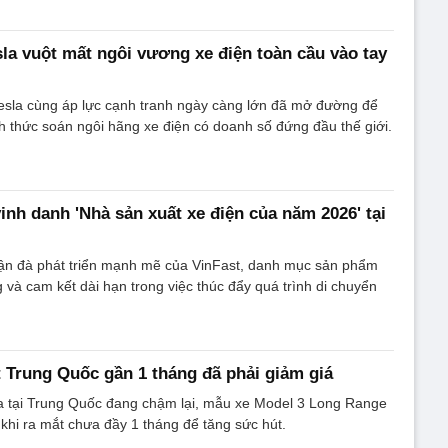
sla vuột mất ngôi vương xe điện toàn cầu vào tay
Tesla cùng áp lực cạnh tranh ngày càng lớn đã mở đường để
h thức soán ngôi hãng xe điện có doanh số đứng đầu thế giới.
inh danh 'Nhà sản xuất xe điện của năm 2026' tại
hận đà phát triển mạnh mẽ của VinFast, danh mục sản phẩm
và cam kết dài hạn trong việc thúc đẩy quá trình di chuyển
t Trung Quốc gần 1 tháng đã phải giảm giá
a tại Trung Quốc đang chậm lại, mẫu xe Model 3 Long Range
hi ra mắt chưa đầy 1 tháng để tăng sức hút.