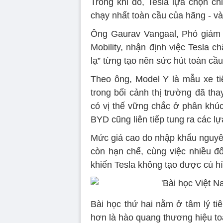
Trong khi đó, Tesla lựa chọn c
chạy nhất toàn cầu của hãng - và
Ông Gaurav Vangaal, Phó giám 
Mobility, nhận định việc Tesla 
lạ” từng tạo nên sức hút toàn cầu
Theo ông, Model Y là mẫu xe ti
trong bối cảnh thị trường đã t
có vị thế vững chắc ở phân khúc
BYD cũng liên tiếp tung ra các l
Mức giá cao do nhập khẩu nguyê
còn hạn chế, cùng việc nhiều đối
khiến Tesla không tạo được cú h
Bài học thứ hai nằm ở tâm lý ti
hơn là hào quang thương hiệu to