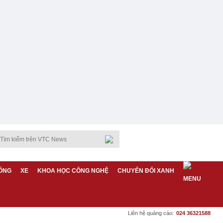
ỐNG
XE
KHOA HỌC CÔNG NGHỆ
CHUYỂN ĐỔI XANH
Liên hệ quảng cáo:
024 36321588