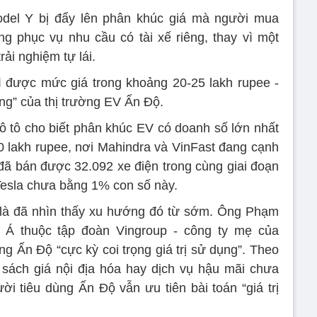
del Y bị đẩy lên phân khúc giá mà người mua
 phục vụ nhu cầu có tài xế riêng, thay vì một
rải nghiệm tự lái.
rì được mức giá trong khoảng 20-25 lakh rupee -
g” của thị trường EV Ấn Độ.
ô tô cho biết phân khúc EV có doanh số lớn nhất
 lakh rupee, nơi Mahindra và VinFast đang cạnh
 đã bán được 32.092 xe điện trong cùng giai đoạn
 Tesla chưa bằng 1% con số này.
 là đã nhìn thấy xu hướng đó từ sớm. Ông Phạm
Á thuộc tập đoàn Vingroup - công ty mẹ của
ng Ấn Độ “cực kỳ coi trọng giá trị sử dụng”. Theo
 sách giá nội địa hóa hay dịch vụ hậu mãi chưa
i tiêu dùng Ấn Độ vẫn ưu tiên bài toán “giá trị