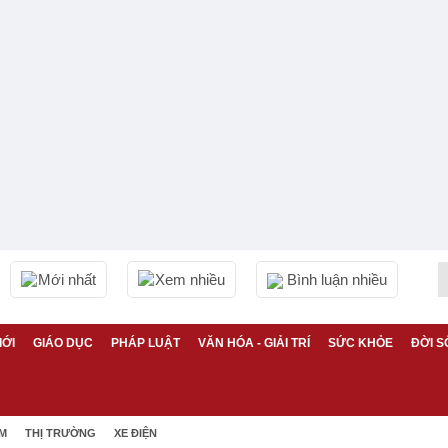
Mới nhất
Xem nhiều
Bình luận nhiều
IỚI
GIÁO DỤC
PHÁP LUẬT
VĂN HÓA - GIẢI TRÍ
SỨC KHỎE
ĐỜI S
ỆM
THỊ TRƯỜNG
XE ĐIỆN