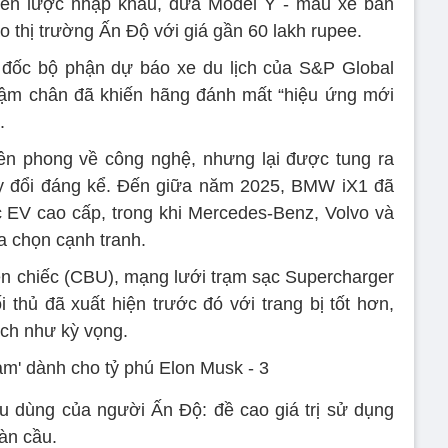
hiến lược nhập khẩu, đưa Model Y - mẫu xe bán
o thị trường Ấn Độ với giá gần 60 lakh rupee.
đốc bộ phận dự báo xe du lịch của S&P Global
chậm chân đã khiến hãng đánh mất “hiệu ứng mới
.
ên phong về công nghệ, nhưng lại được tung ra
hay đổi đáng kể. Đến giữa năm 2025, BMW iX1 đã
 EV cao cấp, trong khi Mercedes-Benz, Volvo và
ựa chọn cạnh tranh.
n chiếc (CBU), mạng lưới trạm sạc Supercharger
 thủ đã xuất hiện trước đó với trang bị tốt hơn,
ích như kỳ vọng.
êu dùng của người Ấn Độ: đề cao giá trị sử dụng
àn cầu.