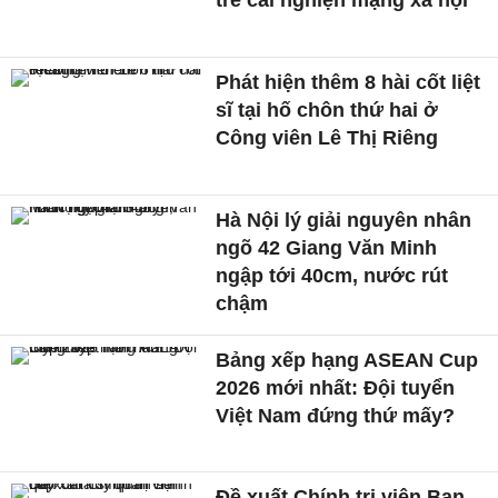
trẻ cai nghiện mạng xã hội
Phát hiện thêm 8 hài cốt liệt
sĩ tại hố chôn thứ hai ở
Công viên Lê Thị Riêng
Hà Nội lý giải nguyên nhân
ngõ 42 Giang Văn Minh
ngập tới 40cm, nước rút
chậm
Bảng xếp hạng ASEAN Cup
2026 mới nhất: Đội tuyển
Việt Nam đứng thứ mấy?
Đề xuất Chính trị viên Ban