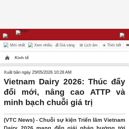
Mới nhất
Xem nhiều
💰 Giá vàng
📅 Lịch âm
☀️ Thời tiết

Kinh tế
Xuất bản ngày 29/05/2026 10:28 AM
Vietnam Dairy 2026: Thúc đẩy
đổi mới, nâng cao ATTP và
minh bạch chuỗi giá trị
(VTC News) -
Chuỗi sự kiện Triển lãm Vietnam
Dairy 2026 mang đến giải pháp hướng tới