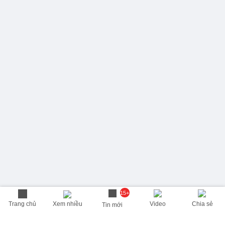
15+
Trang chủ
Xem nhiều
Video
Chia sẻ
Tin mới