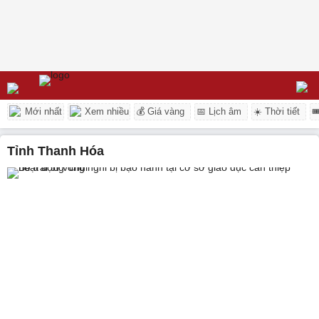
Mới nhất
Xem nhiều
💰 Giá vàng
📅 Lịch âm
☀️ Thời tiết

tỉnh Thanh Hóa