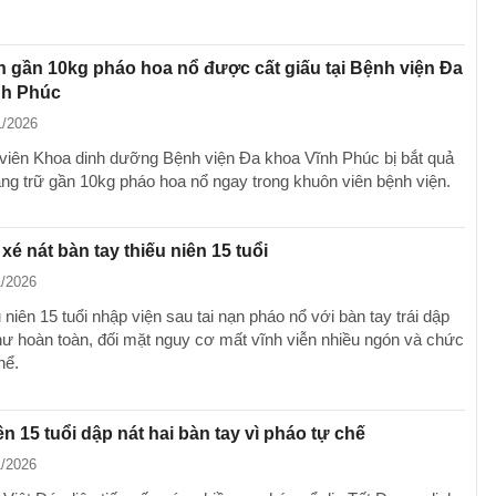
n gần 10kg pháo hoa nổ được cất giấu tại Bệnh viện Đa
nh Phúc
1/2026
viên Khoa dinh dưỡng Bệnh viện Đa khoa Vĩnh Phúc bị bắt quả
tàng trữ gần 10kg pháo hoa nổ ngay trong khuôn viên bệnh viện.
xé nát bàn tay thiếu niên 15 tuổi
1/2026
niên 15 tuổi nhập viện sau tai nạn pháo nổ với bàn tay trái dập
hư hoàn toàn, đối mặt nguy cơ mất vĩnh viễn nhiều ngón và chức
hể.
ên 15 tuổi dập nát hai bàn tay vì pháo tự chế
1/2026