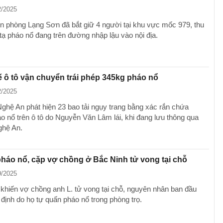
2/2025
ên phòng Lạng Sơn đã bắt giữ 4 người tại khu vực mốc 979, thu
 tạ pháo nổ đang trên đường nhập lậu vào nội địa.
xế ô tô vận chuyển trái phép 345kg pháo nổ
2/2025
ghệ An phát hiện 23 bao tải ngụy trang bằng xác rắn chứa
o nổ trên ô tô do Nguyễn Văn Lâm lái, khi đang lưu thông qua
ghệ An.
háo nổ, cặp vợ chồng ở Bắc Ninh tử vong tại chỗ
9/2025
 khiến vợ chồng anh L. tử vong tại chỗ, nguyên nhân ban đầu
định do họ tự quấn pháo nổ trong phòng trọ.