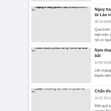
Nguỵ tra
từ Lào v
09:19 03/0
Quá trình
hiện trên
nổ có ngu
Nam than
bắt
14:00 01/0
Lên mạng 
thanh niên
Chấn thư
18:22 25/1
Một quả p
người đàn