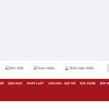
Mới nhất
Xem nhiều
Bình luận nhiều
IỚI
GIÁO DỤC
PHÁP LUẬT
VĂN HÓA - GIẢI TRÍ
SỨC KHỎE
ĐỜI S