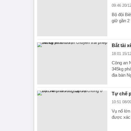
09:46 20/1
Bộ đội Bi
giữ gần 2
Bắt tài 
18:01 15/1
Công an N
345kg phá
địa bàn N
Tự chế p
10:51 08/0
Vụ nổ lớn
được xác 