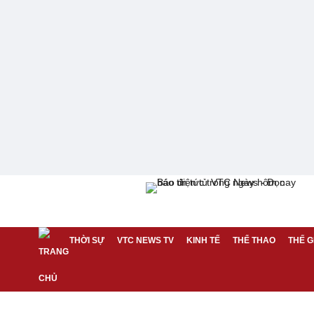
THỜI SỰ
VTC NEWS TV
KINH TẾ
THỂ THAO
THẾ G