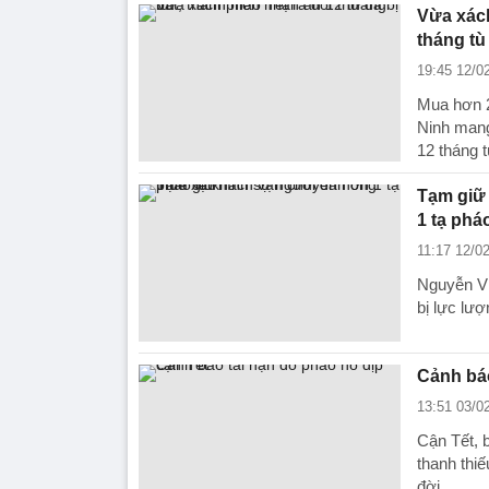
Vừa xách
tháng tù
19:45 12/0
Mua hơn 2
Ninh mang 
12 tháng t
Tạm giữ
1 tạ phá
11:17 12/0
Nguyễn Vi
bị lực lượ
Cảnh báo
13:51 03/0
Cận Tết, b
thanh thi
đời.