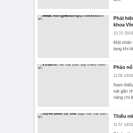
Phát hiệ
khoa Vĩ
10:23 25/0
Một nhân 
tang khi 
Pháo nổ 
11:06 23/0
Nam thiếu 
nát gần n
năng chi t
Thiếu ni
11:57 14/0