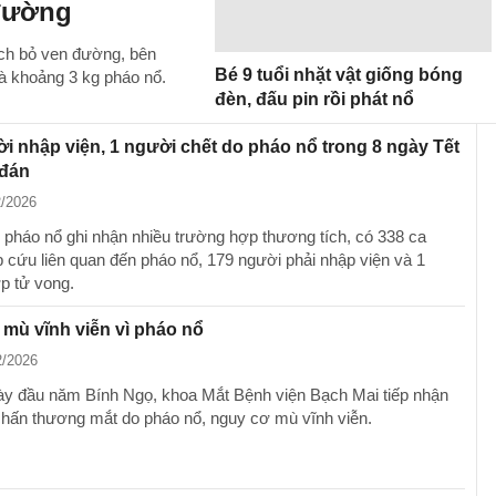
 đường
ách bỏ ven đường, bên
Bé 9 tuổi nhặt vật giống bóng
à khoảng 3 kg pháo nổ.
đèn, đấu pin rồi phát nổ
i nhập viện, 1 người chết do pháo nổ trong 8 ngày Tết
đán
2/2026
o pháo nổ ghi nhận nhiều trường hợp thương tích, có 338 ca
 cứu liên quan đến pháo nổ, 179 người phải nhập viện và 1
p tử vong.
mù vĩnh viễn vì pháo nổ
2/2026
ày đầu năm Bính Ngọ, khoa Mắt Bệnh viện Bạch Mai tiếp nhận
chấn thương mắt do pháo nổ, nguy cơ mù vĩnh viễn.