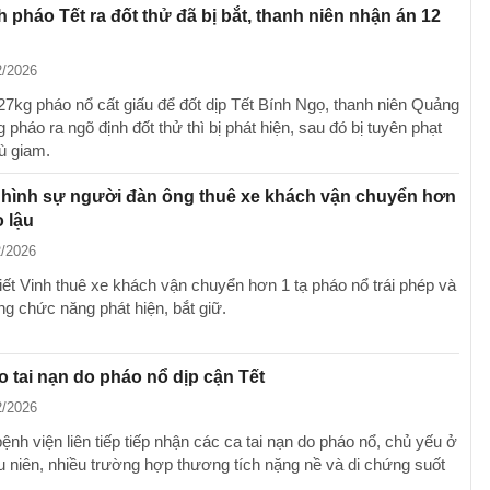
 pháo Tết ra đốt thử đã bị bắt, thanh niên nhận án 12
2/2026
7kg pháo nổ cất giấu để đốt dịp Tết Bính Ngọ, thanh niên Quảng
pháo ra ngõ định đốt thử thì bị phát hiện, sau đó bị tuyên phạt
ù giam.
 hình sự người đàn ông thuê xe khách vận chuyển hơn
o lậu
2/2026
ết Vinh thuê xe khách vận chuyển hơn 1 tạ pháo nổ trái phép và
ng chức năng phát hiện, bắt giữ.
 tai nạn do pháo nổ dịp cận Tết
2/2026
ệnh viện liên tiếp tiếp nhận các ca tai nạn do pháo nổ, chủ yếu ở
ếu niên, nhiều trường hợp thương tích nặng nề và di chứng suốt