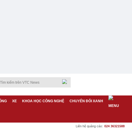
ỐNG
XE
KHOA HỌC CÔNG NGHỆ
CHUYỂN ĐỔI XANH
Liên hệ quảng cáo:
024 36321588