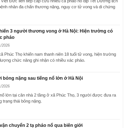
 Việt Đức liên tiếp cấp cứu nhiều ca pháo nổ dịp Tết Dương lịch
bệnh nhân đa chấn thương nặng, nguy cơ tử vong và di chứng
hiến 3 người thương vong ở Hà Nội: Hiện trường có
ác pháo
1/2026
 xã Phúc Thọ khiến nam thanh niên 18 tuổi tử vong, hiện trường
lượng chức năng ghi nhận có nhiều xác pháo.
 bỏng nặng sau tiếng nổ lớn ở Hà Nội
1/2026
 nổ lớn tại căn nhà 2 tầng ở xã Phúc Thọ, 3 người được đưa ra
g trạng thái bỏng nặng.
 vận chuyển 2 tạ pháo nổ qua biên giới