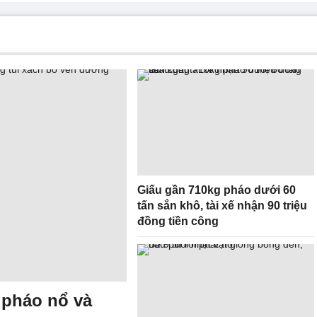
Giấu gần 710kg pháo dưới 60
tấn sắn khô, tài xế nhận 90 triệu
đồng tiền công
 pháo nổ và