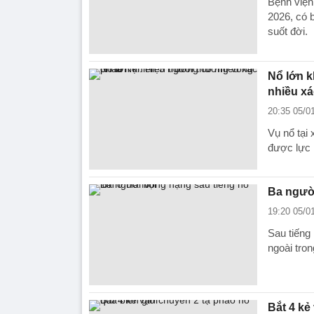
Bệnh viện
2026, có 
suốt đời.
Nổ lớn k
nhiều x
20:35 05/0
Vụ nổ tại
được lực 
Ba người
19:20 05/0
Sau tiếng
ngoài tron
Bắt 4 kẻ