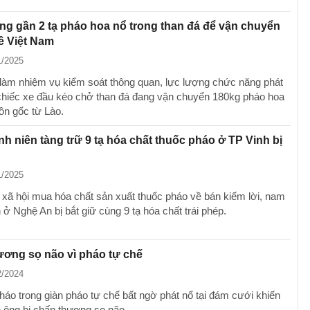
ng gần 2 tạ pháo hoa nổ trong than đá để vận chuyển
ề Việt Nam
1/2025
 làm nhiệm vụ kiểm soát thông quan, lực lượng chức năng phát
 chiếc xe đầu kéo chở than đá đang vận chuyển 180kg pháo hoa
ồn gốc từ Lào.
h niên tàng trữ 9 tạ hóa chất thuốc pháo ở TP Vinh bị
1/2025
xã hội mua hóa chất sản xuất thuốc pháo về bán kiếm lời, nam
 ở Nghệ An bị bắt giữ cùng 9 tạ hóa chất trái phép.
ơng sọ não vì pháo tự chế
2/2024
háo trong giàn pháo tự chế bất ngờ phát nổ tại đám cưới khiến
 ông bị chấn thương sọ não.