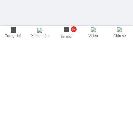
6+
Trang chủ
Xem nhiều
Video
Chia sẻ
Tin mới
THÔNG TIN HỮU ÍCH
Cập nhật nhanh các thông tin được quan tâm mỗi ngày