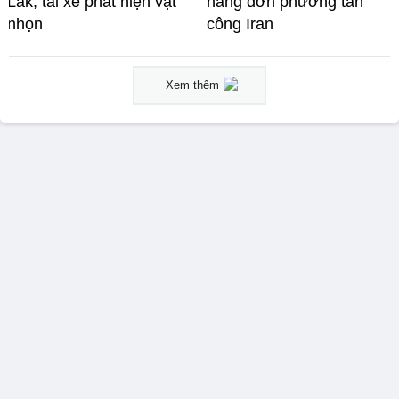
Lắk, tài xế phát hiện vật
năng đơn phương tấn
nhọn
công Iran
Xem thêm