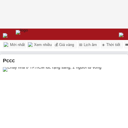
Mới nhất
Xem nhiều
💰 Giá vàng
📅 Lịch âm
☀️ Thời tiết

pccc