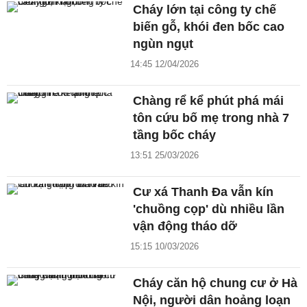
Cháy lớn tại công ty chế
biến gỗ, khói đen bốc cao
ngùn ngụt
14:45 12/04/2026
Chàng rể kể phút phá mái
tôn cứu bố mẹ trong nhà 7
tầng bốc cháy
13:51 25/03/2026
Cư xá Thanh Đa vẫn kín
'chuồng cọp' dù nhiều lần
vận động tháo dỡ
15:15 10/03/2026
Cháy căn hộ chung cư ở Hà
Nội, người dân hoảng loạn