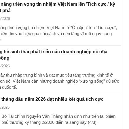
nâng triển vọng tín nhiệm Việt Nam lên 'Tích cực,' kỳ
t phá
5/2026
âng triển vọng tín nhiệm Việt Nam từ “Ổn định” lên “Tích cực”,
niềm tin vào hiệu quả cải cách và nền tảng vĩ mô ngày càng
c.
 hệ sinh thái phát triển các doanh nghiệp nội địa
sống'
4/2026
ẫy thu nhập trung bình và đạt mục tiêu tăng trưởng kinh tế ở
on số, Việt Nam cần những doanh nghiệp “xương sống” đủ sức
 quốc tế.
2 tháng đầu năm 2026 đạt nhiều kết quả tích cực
3/2026
 Bộ Tài chính Nguyễn Văn Thắng nhận định như trên tại phiên
 phủ thường kỳ tháng 2/2026 diễn ra sáng nay (4/3).