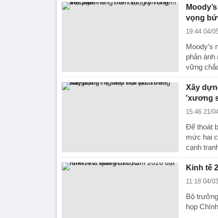
Moody’s 
vọng bứ
19:44 04/0
Moody’s n
phản ánh 
vững chắ
Xây dựng
'xương 
15:46 21/0
Để thoát b
mức hai c
cạnh tranh
Kinh tế 
11:18 04/0
Bộ trưởng
họp Chính