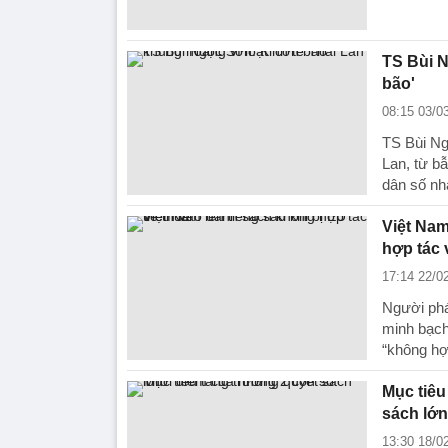
TS Bùi N
bão'
08:15 03/0
TS Bùi Ng
Lan, từ bẫ
dân số nh
Việt Nam
hợp tác 
17:14 22/0
Người phá
minh bạch
“không hợ
Mục tiêu
sách lớn
13:30 18/0