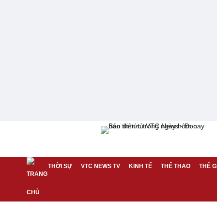
THỜI SỰ
VTC NEWS TV
KINH TẾ
THỂ THAO
THẾ G