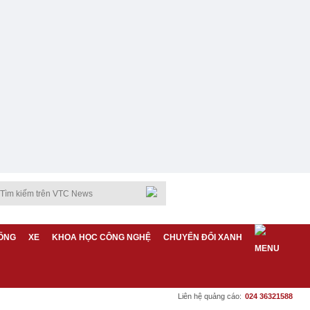
ỐNG
XE
KHOA HỌC CÔNG NGHỆ
CHUYỂN ĐỔI XANH
Liên hệ quảng cáo:
024 36321588