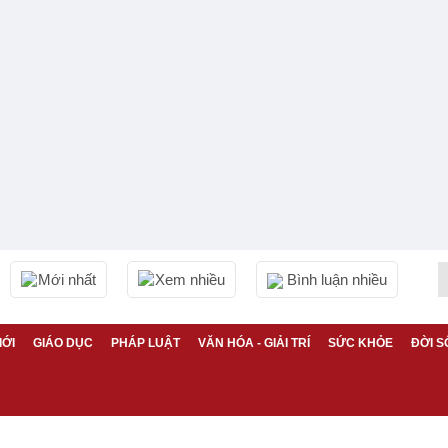
Mới nhất
Xem nhiều
Bình luận nhiều
IỚI
GIÁO DỤC
PHÁP LUẬT
VĂN HÓA - GIẢI TRÍ
SỨC KHỎE
ĐỜI S