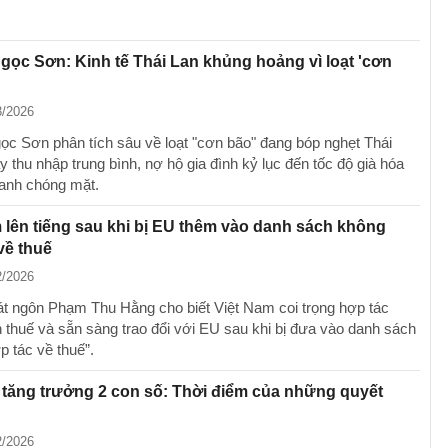
gọc Sơn: Kinh tế Thái Lan khủng hoảng vì loạt 'cơn
3/2026
ọc Sơn phân tích sâu về loạt "cơn bão" đang bóp nghẹt Thái
y thu nhập trung bình, nợ hộ gia đình kỷ lục đến tốc độ già hóa
anh chóng mặt.
 lên tiếng sau khi bị EU thêm vào danh sách không
về thuế
2/2026
t ngôn Phạm Thu Hằng cho biết Việt Nam coi trọng hợp tác
 thuế và sẵn sàng trao đổi với EU sau khi bị đưa vào danh sách
p tác về thuế”.
 tăng trưởng 2 con số: Thời điểm của những quyết
2/2026