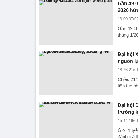
Gần 49.0
2026 hứa
13:00 07/0
Gần 49.00
tháng 1/2
Đại hội 
nguồn lự
18:26 21/0
Chiều 21/1
tiếp tục p
Đại hội 
trưởng k
15:44 19/0
Giới truyề
đánh giá 