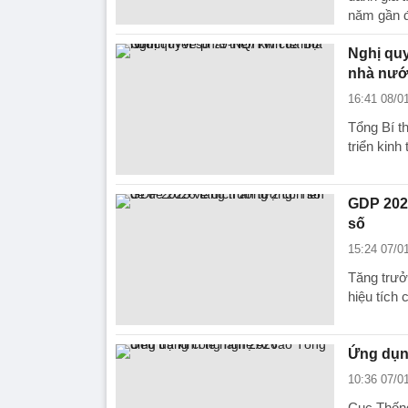
năm gần đ
Nghị quy
nhà nướ
16:41 08/0
Tổng Bí t
triển kin
GDP 2025
số
15:24 07/0
Tăng trưở
hiệu tích 
Ứng dụng
10:36 07/0
Cục Thống