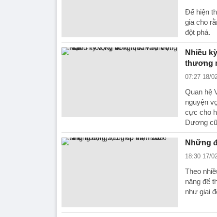
Để hiện t
gia cho rằ
đột phá.
Nhiều kỳ
thương 
07:27 18/0
Quan hệ V
nguyện vọ
cực cho h
Dương cũn
Những đ
18:30 17/0
Theo nhiề
năng để t
như giai đ