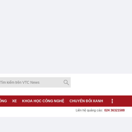
ỐNG
XE
KHOA HỌC CÔNG NGHỆ
CHUYỂN ĐỔI XANH
Liên hệ quảng cáo:
024 36321588