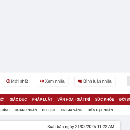
Mới nhất
Xem nhiều
Bình luận nhiều
IỚI
GIÁO DỤC
PHÁP LUẬT
VĂN HÓA - GIẢI TRÍ
SỨC KHỎE
ĐỜI S
 CHÍNH
DOANH NHÂN
DU LỊCH
TIN GIÁ VÀNG
ĐIỆN HẠT NHÂN
Xuất bản ngày 21/02/2025 11:22 AM