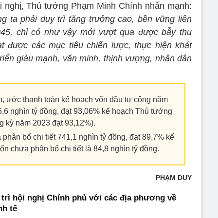
ội nghị, Thủ tướng Phạm Minh Chính nhấn mạnh:
 ta phải duy trì tăng trưởng cao, bền vững liên
2045, chỉ có như vậy mới vượt qua được bẫy thu
t được các mục tiêu chiến lược, thực hiện khát
triển giàu mạnh, văn minh, thịnh vượng, nhân dân
h, ước thanh toán kế hoạch vốn đầu tư công năm
5,6 nghìn tỷ đồng, đạt 93,06% kế hoạch Thủ tướng
ng kỳ năm 2023 đạt 93,12%).
phân bổ chi tiết 741,1 nghìn tỷ đồng, đạt 89,7% kế
n chưa phân bổ chi tiết là 84,8 nghìn tỷ đồng.
PHẠM DUY
trì hội nghị Chính phủ với các địa phương về
nh tế