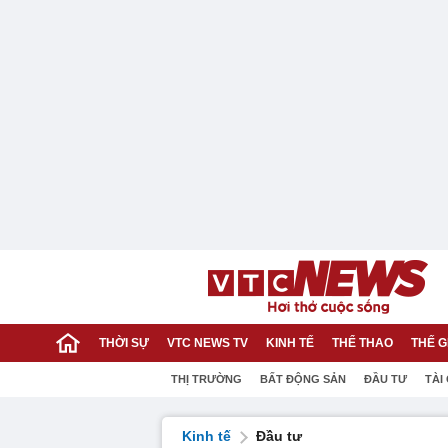
THỜI SỰ
VTC NEWS TV
KINH TẾ
THỂ THAO
THẾ G
THỊ TRƯỜNG
BẤT ĐỘNG SẢN
ĐẦU TƯ
TÀI
Kinh tế
Đầu tư