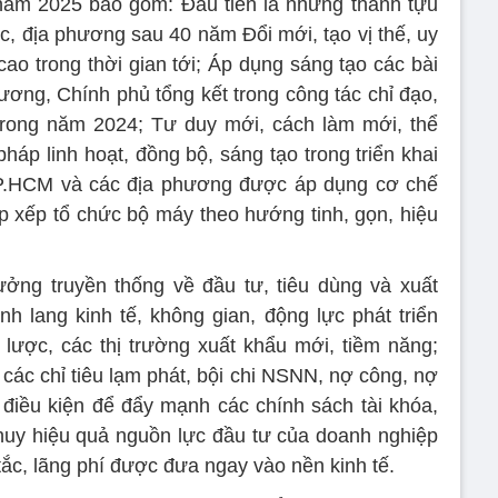
năm 2025 bao gồm: Đầu tiên là những thành tựu
c, địa phương sau 40 năm Đổi mới, tạo vị thế, uy
cao trong thời gian tới; Áp dụng sáng tạo các bài
ơng, Chính phủ tổng kết trong công tác chỉ đạo,
 trong năm 2024; Tư duy mới, cách làm mới, thể
háp linh hoạt, đồng bộ, sáng tạo trong triển khai
 TP.HCM và các địa phương được áp dụng cơ chế
ắp xếp tổ chức bộ máy theo hướng tinh, gọn, hiệu
ưởng truyền thống về đầu tư, tiêu dùng và xuất
nh lang kinh tế, không gian, động lực phát triển
lược, các thị trường xuất khẩu mới, tiềm năng;
các chỉ tiêu lạm phát, bội chi NSNN, nợ công, nợ
 điều kiện để đẩy mạnh các chính sách tài khóa,
t huy hiệu quả nguồn lực đầu tư của doanh nghiệp
ắc, lãng phí được đưa ngay vào nền kinh tế.