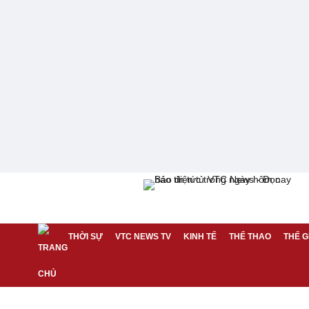
THỜI SỰ
VTC NEWS TV
KINH TẾ
THỂ THAO
THẾ G