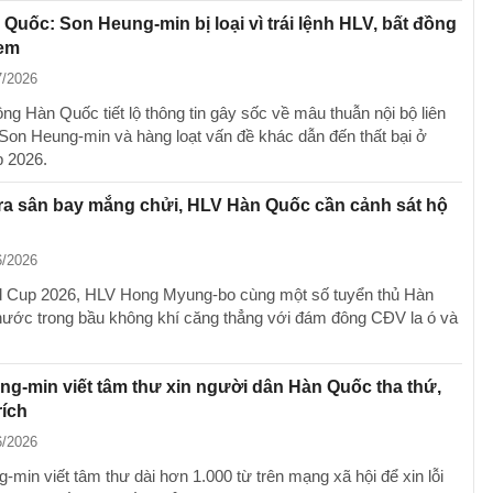
Quốc: Son Heung-min bị loại vì trái lệnh HLV, bất đồng
 em
7/2026
ng Hàn Quốc tiết lộ thông tin gây sốc về mâu thuẫn nội bộ liên
Son Heung-min và hàng loạt vấn đề khác dẫn đến thất bại ở
 2026.
ra sân bay mắng chửi, HLV Hàn Quốc cần cảnh sát hộ
6/2026
 Cup 2026, HLV Hong Myung-bo cùng một số tuyển thủ Hàn
ước trong bầu không khí căng thẳng với đám đông CĐV la ó và
g-min viết tâm thư xin người dân Hàn Quốc tha thứ,
rích
6/2026
-min viết tâm thư dài hơn 1.000 từ trên mạng xã hội để xin lỗi