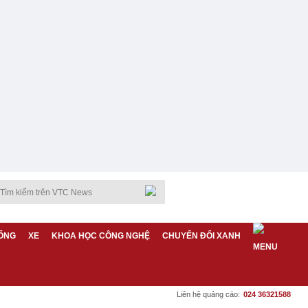
ỐNG
XE
KHOA HỌC CÔNG NGHỆ
CHUYỂN ĐỔI XANH
Liên hệ quảng cáo:
024 36321588