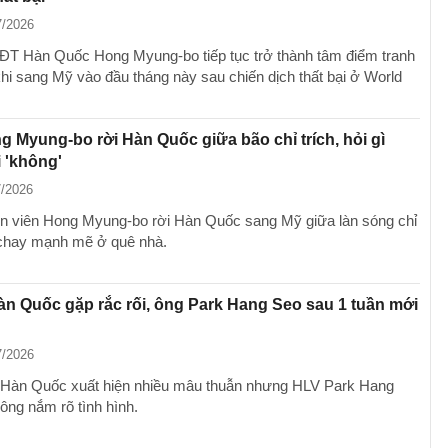
7/2026
T Hàn Quốc Hong Myung-bo tiếp tục trở thành tâm điểm tranh
khi sang Mỹ vào đầu tháng này sau chiến dịch thất bại ở World
.
 Myung-bo rời Hàn Quốc giữa bão chỉ trích, hỏi gì
 'không'
7/2026
n viên Hong Myung-bo rời Hàn Quốc sang Mỹ giữa làn sóng chỉ
y chay mạnh mẽ ở quê nhà.
n Quốc gặp rắc rối, ông Park Hang Seo sau 1 tuần mới
7/2026
 Hàn Quốc xuất hiện nhiều mâu thuẫn nhưng HLV Park Hang
ông nắm rõ tình hình.