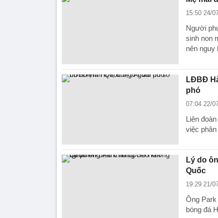
15:50 24/0
Người phụ
sinh non 
nên nguy k
LĐBĐ Hàn
phó
07:04 22/0
Liên đoàn
việc phân
Lý do ô
Quốc
19:29 21/0
Ông Park 
bóng đá H