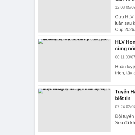
12:08 05/0
Cựu HLV Đ
luận sau 
Cup 2026
HLV Hong
cũng nói
06:11 03/0
Huấn luyệ
trích, tẩ
Tuyển Hà
biết tin
07:24 02/0
Đội tuyển
Seo đã kh