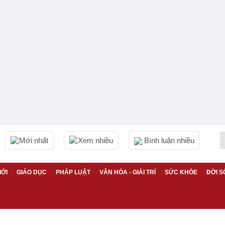
Mới nhất
Xem nhiều
Bình luận nhiều
IỚI
GIÁO DỤC
PHÁP LUẬT
VĂN HÓA - GIẢI TRÍ
SỨC KHỎE
ĐỜI S