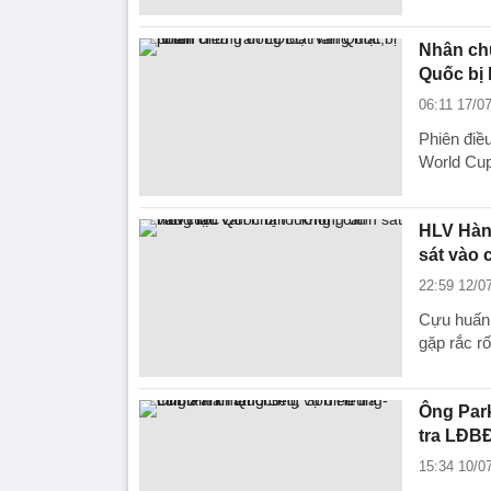
Nhân chứ
Quốc bị
06:11 17/0
Phiên điề
World Cup
HLV Hàn 
sát vào 
22:59 12/0
Cựu huấn 
gặp rắc r
Ông Par
tra LĐB
15:34 10/0