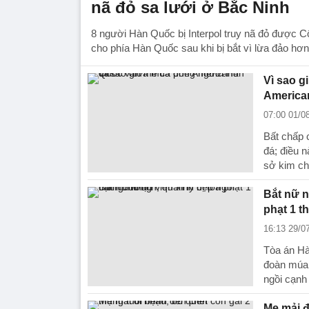
nã đỏ sa lưới ở Bắc Ninh
8 người Hàn Quốc bị Interpol truy nã đỏ được C
cho phía Hàn Quốc sau khi bị bắt vì lừa đảo hơn
Vì sao 
America
07:00 01/0
Bất chấp 
đá; điều n
sở kim ch
Bắt nữ n
phạt 1 t
16:13 29/0
Tòa án Hà
đoàn múa 
ngồi cạnh 
Mẹ mải đ