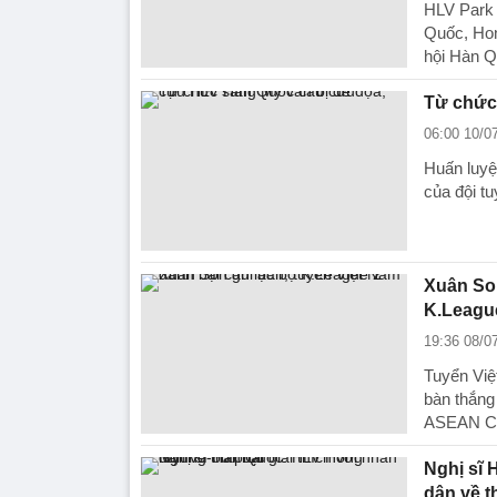
HLV Park
Quốc, Hon
hội Hàn Q
Từ chức
06:00 10/0
Huấn luyệ
của đội t
Xuân Son
K.Leagu
19:36 08/0
Tuyển Việ
bàn thắng
ASEAN Ch
Nghị sĩ 
dân về t