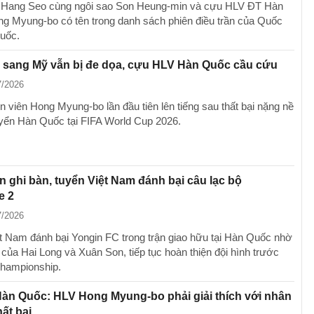
 Hang Seo cùng ngôi sao Son Heung-min và cựu HLV ĐT Hàn
g Myung-bo có tên trong danh sách phiên điều trần của Quốc
uốc.
 sang Mỹ vẫn bị đe dọa, cựu HLV Hàn Quốc cầu cứu
7/2026
n viên Hong Myung-bo lần đầu tiên lên tiếng sau thất bại nặng nề
uyển Hàn Quốc tại FIFA World Cup 2026.
 ghi bàn, tuyển Việt Nam đánh bại câu lạc bộ
e 2
7/2026
t Nam đánh bại Yongin FC trong trận giao hữu tại Hàn Quốc nhờ
 của Hai Long và Xuân Son, tiếp tục hoàn thiện đội hình trước
ampionship.
Hàn Quốc: HLV Hong Myung-bo phải giải thích với nhân
hất bại