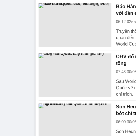
Báo Hàn 
với đàn
06:12 02/0
Truyền thô
quan đến 
World Cup
CĐV đổ 
tống
07:43 30/0
Sau World
Quốc về n
chỉ trích.
Son Heun
bớt chỉ t
06:00 30/0
Son Heung