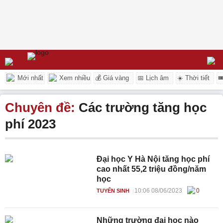
Mới nhất
Xem nhiều
💰 Giá vàng
📅 Lịch âm
☀️ Thời tiết

Chuyên đề:
Các trường tăng học
phí 2023
Đại học Y Hà Nội tăng học phí
cao nhất 55,2 triệu đồng/năm
học
10:06 08/06/2023
0
TUYỂN SINH
Những trường đại học nào