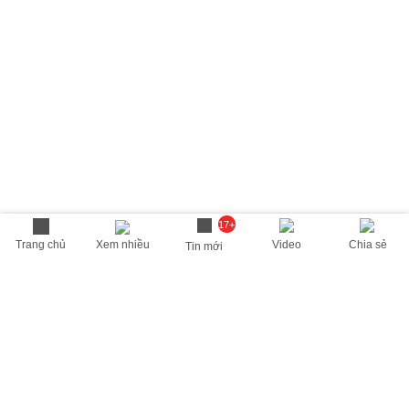
17+
Trang chủ
Xem nhiều
Video
Chia sẻ
Tin mới