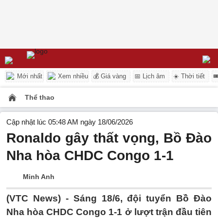
Mới nhất
Xem nhiều
💰 Giá vàng
📅 Lịch âm
☀️ Thời tiết

Thể thao
Cập nhật lúc 05:48 AM ngày 18/06/2026
Ronaldo gây thất vọng, Bồ Đào
Nha hòa CHDC Congo 1-1
Minh Anh
(VTC News) -
Sáng 18/6, đội tuyển Bồ Đào
Nha hòa CHDC Congo 1-1 ở lượt trận đầu tiên