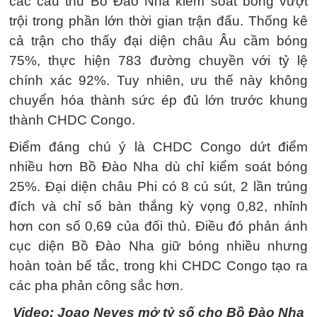
các cầu thủ Bồ Đào Nha kiểm soát bóng vượt
trội trong phần lớn thời gian trận đấu. Thống kê
cả trận cho thấy đại diện châu Âu cầm bóng
75%, thực hiện 783 đường chuyền với tỷ lệ
chính xác 92%. Tuy nhiên, ưu thế này không
chuyển hóa thành sức ép đủ lớn trước khung
thành CHDC Congo.
Điểm đáng chú ý là CHDC Congo dứt điểm
nhiều hơn Bồ Đào Nha dù chỉ kiểm soát bóng
25%. Đại diện châu Phi có 8 cú sút, 2 lần trúng
đích và chỉ số bàn thắng kỳ vọng 0,82, nhỉnh
hơn con số 0,69 của đối thủ. Điều đó phản ánh
cục diện Bồ Đào Nha giữ bóng nhiều nhưng
hoàn toàn bế tắc, trong khi CHDC Congo tạo ra
các pha phản công sắc hơn.
Video: Joao Neves mở tỷ số cho Bồ Đào Nha