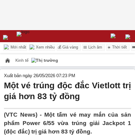
Mới nhất
Xem nhiều
💰 Giá vàng
📅 Lịch âm
☀️ Thời tiết

Kinh tế
Thị trường
Xuất bản ngày 26/05/2026 07:23 PM
Một vé trúng độc đắc Vietlott trị
giá hơn 83 tỷ đồng
(VTC News) -
Một tấm vé may mắn của sản
phẩm Power 6/55 vừa trúng giải Jackpot 1
(độc đắc) trị giá hơn 83 tỷ đồng.