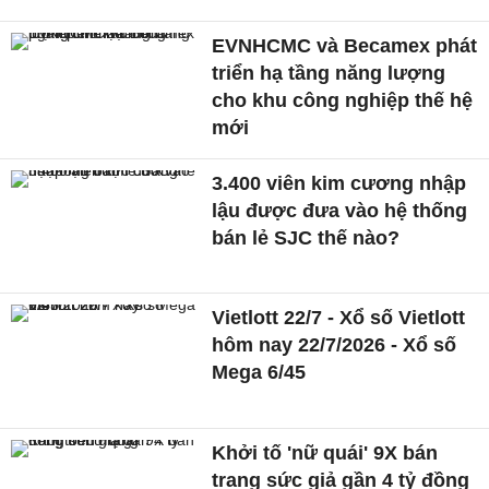
EVNHCMC và Becamex phát
triển hạ tầng năng lượng
cho khu công nghiệp thế hệ
mới
3.400 viên kim cương nhập
lậu được đưa vào hệ thống
bán lẻ SJC thế nào?
Vietlott 22/7 - Xổ số Vietlott
hôm nay 22/7/2026 - Xổ số
Mega 6/45
Khởi tố 'nữ quái' 9X bán
trang sức giả gần 4 tỷ đồng