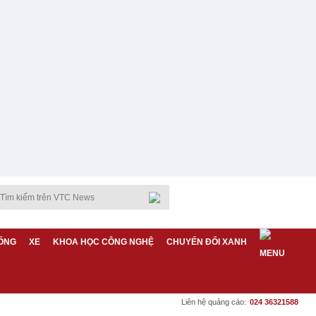
ỐNG
XE
KHOA HỌC CÔNG NGHỆ
CHUYỂN ĐỔI XANH
Liên hệ quảng cáo:
024 36321588