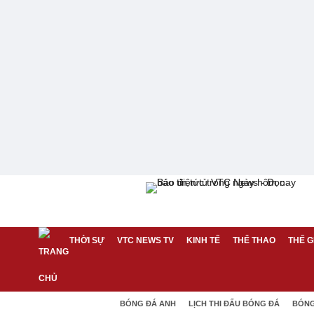
THỜI SỰ
VTC NEWS TV
KINH TẾ
THỂ THAO
THẾ G
BÓNG ĐÁ ANH
LỊCH THI ĐẤU BÓNG ĐÁ
BÓNG