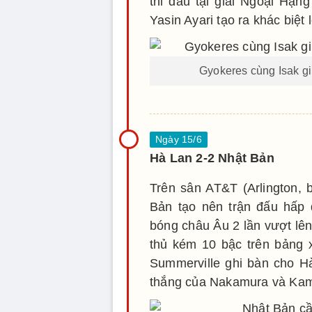
thi đấu tại giải Ngoại Hạn
Yasin Ayari tạo ra khác biệt 
Gyokeres cùng Isak gi
Hà Lan 2-2 Nhật Bản
Trên sân AT&T (Arlington, 
Bản tạo nên trận đấu hấp
bóng châu Âu 2 lần vượt lên
thủ kém 10 bậc trên bảng x
Summerville ghi bàn cho H
thắng của Nakamura và Ka