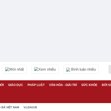
Mới nhất
Xem nhiều
Bình luận nhiều
IỚI
GIÁO DỤC
PHÁP LUẬT
VĂN HÓA - GIẢI TRÍ
SỨC KHỎE
ĐỜI S
 ĐÁ VIỆT NAM
V.LEAGUE