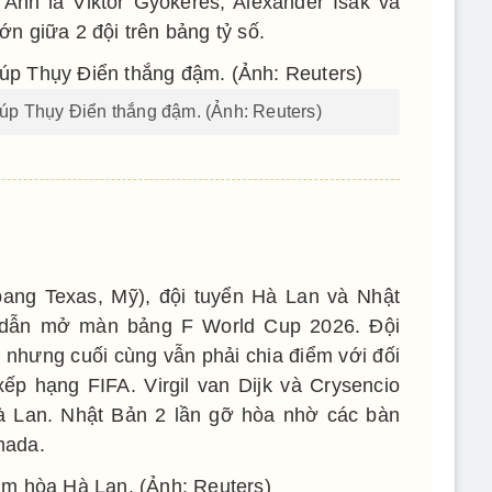
g Anh là Viktor Gyokeres, Alexander Isak và
lớn giữa 2 đội trên bảng tỷ số.
úp Thụy Điển thắng đậm. (Ảnh: Reuters)
bang Texas, Mỹ), đội tuyển Hà Lan và Nhật
 dẫn mở màn bảng F World Cup 2026. Đội
 nhưng cuối cùng vẫn phải chia điểm với đối
ếp hạng FIFA. Virgil van Dijk và Crysencio
à Lan. Nhật Bản 2 lần gỡ hòa nhờ các bàn
mada.