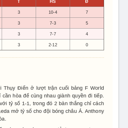
T
HS
Đ
3
10-4
7
3
7-3
5
3
7-7
4
3
2-12
0
i Thụy Điển ở lượt trận cuối bảng F World
ỉ cần hòa để cùng nhau giành quyền đi tiếp.
với tỷ số 1-1, trong đó 2 bàn thắng chỉ cách
eda mở tỷ số cho đội bóng châu Á. Anthony
òa.