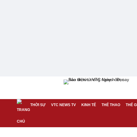
THỜI SỰ
VTC NEWS TV
KINH TẾ
THỂ THAO
THẾ G