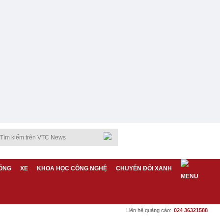
ỐNG
XE
KHOA HỌC CÔNG NGHỆ
CHUYỂN ĐỔI XANH
Liên hệ quảng cáo:
024 36321588