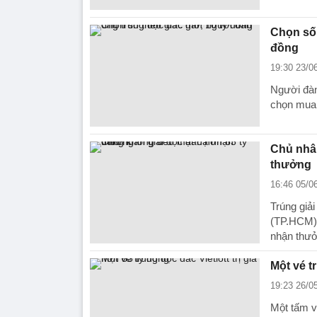
Chọn số
đồng
19:30 23/0
Người đàn 
chọn mua 
Chủ nhân
thưởng
16:46 05/0
Trúng giả
(TP.HCM) 
nhận thưở
Một vé t
19:23 26/0
Một tấm 