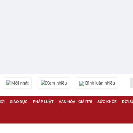
Mới nhất
Xem nhiều
Bình luận nhiều
IỚI
GIÁO DỤC
PHÁP LUẬT
VĂN HÓA - GIẢI TRÍ
SỨC KHỎE
ĐỜI S