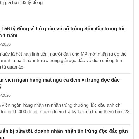
trị giá hơn 83 tỷ đồng.
 156 tỷ đồng vì bỏ quên vé số trúng độc đắc trong túi
n 1 năm
5/2026
ngày là hết hạn lĩnh tiền, người đàn ông Mỹ mới nhận ra có thể
 mình mua 1 năm trước trúng giải độc đắc và điên cuồng tìm
 tủ quần áo.
viên ngân hàng mất ngủ cả đêm vì trúng độc đắc
̉
5/2026
iên ngân hàng nhận tin nhắn trúng thưởng, lúc đầu anh chỉ
 trúng 10.000 đồng, nhưng kiểm tra kỹ lại còn trúng thêm hơn 23
̉n bị bữa tối, doanh nhân nhận tin trúng độc đắc gần
̀ng