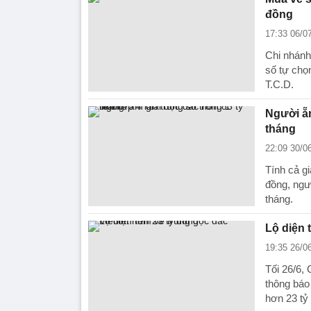
đồng
17:33 06/0
Chi nhánh 
số tự chọ
T.C.D.
Người ẵm
tháng
22:09 30/0
Tính cả gi
đồng, ngườ
tháng.
Lộ diện t
19:35 26/0
Tối 26/6, 
thông báo
hơn 23 tỷ