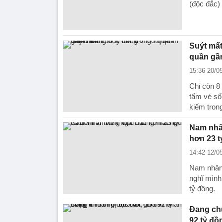
(độc đắc) 
Suýt mất
quần gầ
15:36 20/0
Chỉ còn 8 
tấm vé số
kiếm trong
Nam nhân 
hơn 23 ty
14:42 12/0
Nam nhân v
nghĩ mình
tỷ đồng.
Đang chuâ
92 tỷ đô