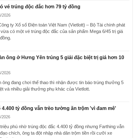
có vé trúng độc đắc hơn 79 tỷ đồng
4/2026
Công ty Xổ số Điện toán Việt Nam (Vietlott) – Bộ Tài chính phát
 vừa có một vé trúng độc đắc của sản phẩm Mega 6/45 trị giá
 đồng.
̀n ông ở Hưng Yên trúng 5 giải đặc biệt trị giá hơn 10
4/2026
 ông đang chơi thể thao thì nhận được tin báo trúng thưởng 5
iệt và nhiều giải thưởng phụ khác của Vietlott.
 4.400 tỷ đồng vẫn trèo tường ăn trộm 'vì đam mê'
3/2026
 triệu phú nhờ trúng độc đắc 4.400 tỷ đồng nhưng Farthing vẫn
đạo chích, ông ta đột nhập nhà dân trộm tiền rồi cưỡi xe