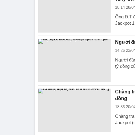
18:14 28/0
Ông Đ.T đ
Jackpot 1 (đ
Người đà
14:26 23/0
Người đà
tỷ đồng c
Chàng tr
đồng
18:36 20/0
Chàng tra
Jackpot (đ