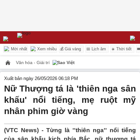
Mới nhất
Xem nhiều
💰 Giá vàng
📅 Lịch âm
☀️ Thời tiết

Văn hóa - Giải trí
Sao Việt
Xuất bản ngày 26/05/2026 06:18 PM
Nữ Thượng tá là 'thiên nga sân
khấu' nổi tiếng, mẹ ruột mỹ
nhân phim giờ vàng
(VTC News) -
Từng là ''thiên nga'' nổi tiếng
của sân khấu kịch phía Bắc, nữ thượng tá