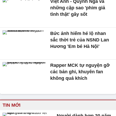
Việt Anh - Quỳnh Nga và
những cặp sao 'phim giả
tình thật' gây sốt
Bức ảnh hiếm hé lộ nhan
sắc thời trẻ của NSND Lan
Hương 'Em bé Hà Nội'
Rapper MCK tự nguyện gỡ
các bản ghi, khuyên fan
không quá khích
TIN MỚI
Người dành hơn 20 năm