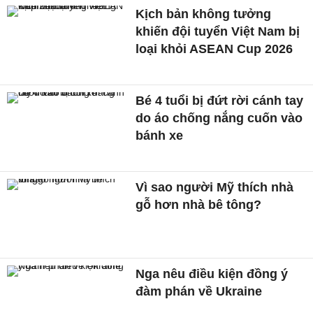
Kịch bản không tưởng
khiến đội tuyển Việt Nam bị
loại khỏi ASEAN Cup 2026
Bé 4 tuổi bị đứt rời cánh tay
do áo chống nắng cuốn vào
bánh xe
Vì sao người Mỹ thích nhà
gỗ hơn nhà bê tông?
Nga nêu điều kiện đồng ý
đàm phán về Ukraine