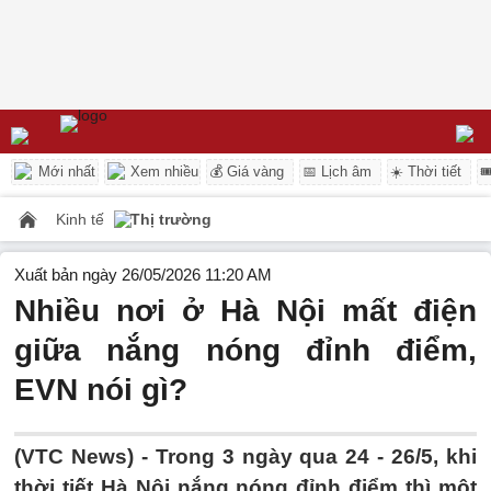
Mới nhất
Xem nhiều
💰 Giá vàng
📅 Lịch âm
☀️ Thời tiết

Kinh tế
Thị trường
Xuất bản ngày 26/05/2026 11:20 AM
Nhiều nơi ở Hà Nội mất điện
giữa nắng nóng đỉnh điểm,
EVN nói gì?
(VTC News) -
Trong 3 ngày qua 24 - 26/5, khi
thời tiết Hà Nội nắng nóng đỉnh điểm thì một