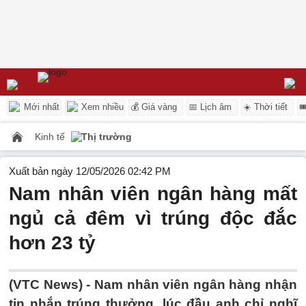
Mới nhất
Xem nhiều
💰 Giá vàng
📅 Lịch âm
☀️ Thời tiết

Kinh tế
Thị trường
Xuất bản ngày 12/05/2026 02:42 PM
Nam nhân viên ngân hàng mất
ngủ cả đêm vì trúng độc đắc
hơn 23 tỷ
(VTC News) -
Nam nhân viên ngân hàng nhận
tin nhắn trúng thưởng, lúc đầu anh chỉ nghĩ