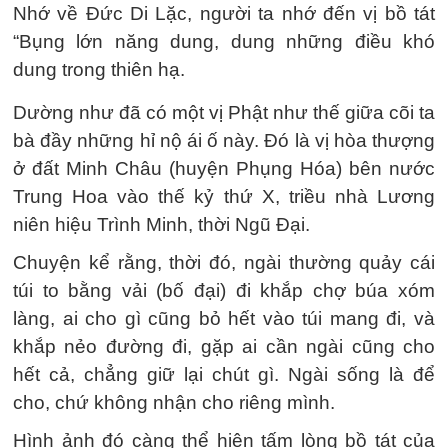
Nhớ về Đức Di Lặc, người ta nhớ đến vị bồ tát
“Bụng lớn năng dung, dung những điều khó
dung trong thiên hạ.
Dường như đã có một vị Phật như thế giữa cõi ta
bà đầy những hỉ nộ ái ố này. Đó là vị hòa thượng
ở đất Minh Châu (huyện Phụng Hóa) bên nước
Trung Hoa vào thế kỷ thứ X, triều nhà Lương
niên hiệu Trình Minh, thời Ngũ Đại.
Chuyện kể rằng, thời đó, ngài thường quảy cái
túi to bằng vải (bố đại) đi khắp chợ búa xóm
làng, ai cho gì cũng bỏ hết vào túi mang đi, và
khắp nẻo đường đi, gặp ai cần ngài cũng cho
hết cả, chẳng giữ lại chút gì. Ngài sống là để
cho, chứ không nhận cho riêng mình.
Hình ảnh đó càng thể hiện tấm lòng bồ tát của