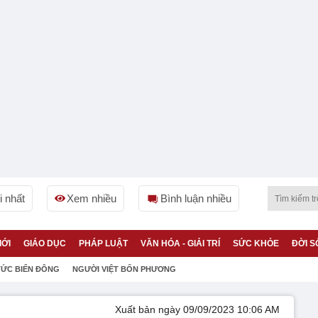
 nhất
Xem nhiều
Bình luận nhiều
IỚI
GIÁO DỤC
PHÁP LUẬT
VĂN HÓA - GIẢI TRÍ
SỨC KHỎE
ĐỜI S
TỨC BIỂN ĐÔNG
NGƯỜI VIỆT BỐN PHƯƠNG
Xuất bản ngày 09/09/2023 10:06 AM