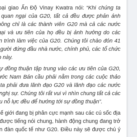
ại giao Ấn Độ Vinay Kwatra nói:
“Khi chúng ta
à quan ngại của G20, tất cả đều được phản ánh
Không chỉ là các thành viên G20 mà cả các nước
gại và ưu tiên của họ đều bị ảnh hưởng do các
́n trình làm việc của G20. Chúng tôi chào đón 41
gười đứng đầu nhà nước, chính phủ, các tổ chức
p này.
 đồng thuận tập trung vào các ưu tiên của G20,
nước Nam Bán cầu phải nằm trong các cuộc thảo
g ta phải đưa lãnh đạo G20 và lãnh đạo các nước
nghị sự. Chúng tôi rất vui vì nhìn chung tất cả các
u nỗ lực đều để hướng tới sự đồng thuận”.
 thế giới đang bị phân cực mạnh sau các cú sốc địa
 ra được tiếng nói chung, hành động chung đang trở
ễn đàn quốc tế như G20. Điều này sẽ được chú ý