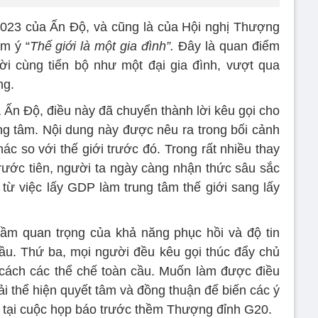
23 của Ấn Độ, và cũng là của Hội nghị Thượng
m ý “
Thế giới là một gia đình”.
Đây là quan điểm
i cùng tiến bộ như một đại gia đình, vượt qua
ng.
 Ấn Độ, điều này đã chuyển thành lời kêu gọi cho
ng tâm. Nội dung này được nêu ra trong bối cảnh
hác so với thế giới trước đó. Trong rất nhiều thay
Trước tiên, người ta ngày càng nhận thức sâu sắc
 từ việc lấy GDP làm trung tâm thế giới sang lấy
tầm quan trọng của khả năng phục hồi và độ tin
ầu. Thứ ba, mọi người đều kêu gọi thúc đẩy chủ
ách các thể chế toàn cầu. Muốn làm được điều
hể hiện quyết tâm và đồng thuận để biến các ý
u tại cuộc họp báo trước thềm Thượng đỉnh G20.