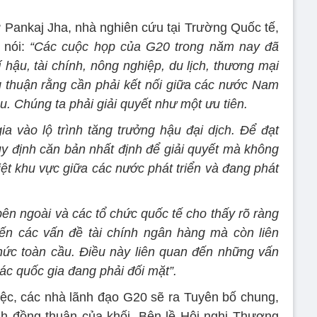
sư Pankaj Jha, nhà nghiên cứu tại Trường Quốc tế,
̣ nói:
“Các cuộc họp của G20 trong năm nay đã
í hậu, tài chính, nông nghiệp, du lịch, thương mại
 thuận rằng cần phải kết nối giữa các nước Nam
. Chúng ta phải giải quyết như một ưu tiên.
 vào lộ trình tăng trưởng hậu đại dịch. Để đạt
uy định căn bản nhất định để giải quyết mà không
iệt khu vực giữa các nước phát triển và đang phát
ên ngoài và các tổ chức quốc tế cho thấy rõ ràng
ến các vấn đề tài chính ngân hàng mà còn liên
hức toàn cầu. Điều này liên quan đến những vấn
c quốc gia đang phải đối mặt”.
việc, các nhà lãnh đạo G20 sẽ ra Tuyên bố chung,
h đồng thuận của khối. Bên lề Hội nghị Thượng