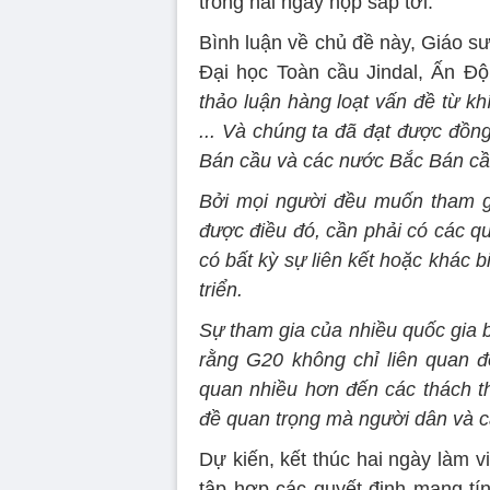
trong hai ngày họp sắp tới.
Bình luận về chủ đề này, Giáo 
Đại học Toàn cầu Jindal, Ấn Đô
thảo luận hàng loạt vấn đề từ kh
... Và chúng ta đã đạt được đồng
Bán cầu và các nước Bắc Bán cầu
Bởi mọi người đều muốn tham gia
được điều đó, cần phải có các q
có bất kỳ sự liên kết hoặc khác b
triển.
Sự tham gia của nhiều quốc gia b
rằng G20 không chỉ liên quan đ
quan nhiều hơn đến các thách t
đề quan trọng mà người dân và cá
Dự kiến, kết thúc hai ngày làm 
tập hợp các quyết định mang tín