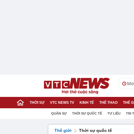
Mới
THỜI SỰ
VTC NEWS TV
KINH TẾ
THỂ THAO
THẾ G
QUÂN SỰ
THỜI SỰ QUỐC TẾ
TƯ LIỆU
TIN 
Thế giới
Thời sự quốc tế