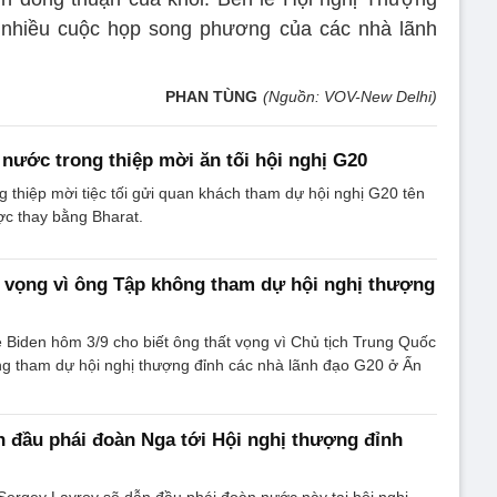
 nhiều cuộc họp song phương của các nhà lãnh
PHAN TÙNG
(Nguồn: VOV-New Delhi)
 nước trong thiệp mời ăn tối hội nghị G20
g thiệp mời tiệc tối gửi quan khách tham dự hội nghị G20 tên
c thay bằng Bharat.
 vọng vì ông Tập không tham dự hội nghị thượng
Biden hôm 3/9 cho biết ông thất vọng vì Chủ tịch Trung Quốc
g tham dự hội nghị thượng đỉnh các nhà lãnh đạo G20 ở Ấn
 đầu phái đoàn Nga tới Hội nghị thượng đỉnh
ergey Lavrov sẽ dẫn đầu phái đoàn nước này tại hội nghị