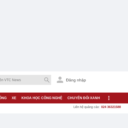
Đăng nhập
ỐNG
XE
KHOA HỌC CÔNG NGHỆ
CHUYỂN ĐỔI XANH
Liên hệ quảng cáo:
024 36321588