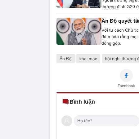
thượng đỉnh G20 ở 
Ấn Độ quyết tâ
Với tư cách Chủ t
đảm bảo rằng mọi t
đóng góp.
Ấn Độ
khai mạc
hội nghị thượng 
Facebook
Bình luận