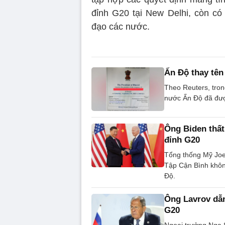
đỉnh G20 tại New Delhi, còn có
đạo các nước.
Ấn Độ thay tên
Theo Reuters, tron
nước Ấn Độ đã đượ
Ông Biden thất
đỉnh G20
Tổng thống Mỹ Joe 
Tập Cận Bình khôn
Độ.
Ông Lavrov dẫn
G20
Ngoại trưởng Nga S