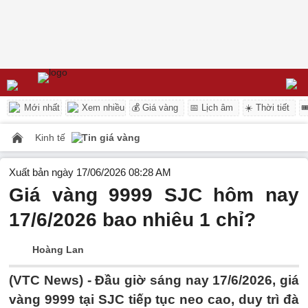
Mới nhất
Xem nhiều
💰 Giá vàng
📅 Lịch âm
☀️ Thời tiết

Kinh tế
Tin giá vàng
Xuất bản ngày 17/06/2026 08:28 AM
Giá vàng 9999 SJC hôm nay
17/6/2026 bao nhiêu 1 chỉ?
Hoàng Lan
(VTC News) -
Đầu giờ sáng nay 17/6/2026, giá
vàng 9999 tại SJC tiếp tục neo cao, duy trì đà