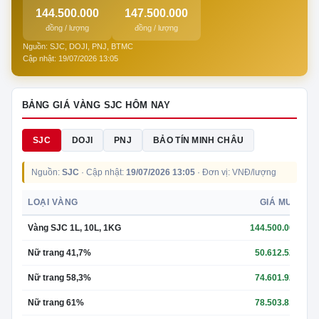
144.500.000
147.500.000
đồng / lượng
đồng / lượng
Nguồn: SJC, DOJI, PNJ, BTMC
Cập nhật: 19/07/2026 13:05
BẢNG GIÁ VÀNG SJC HÔM NAY
SJC
DOJI
PNJ
BẢO TÍN MINH CHÂU
Nguồn:
SJC
· Cập nhật:
19/07/2026 13:05
· Đơn vị: VNĐ/lượng
LOẠI VÀNG
GIÁ MUA
Vàng SJC 1L, 10L, 1KG
144.500.000
Nữ trang 41,7%
50.612.526
Nữ trang 58,3%
74.601.925
Nữ trang 61%
78.503.815