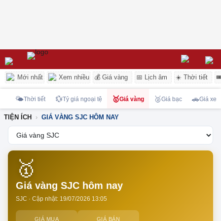
Mới nhất
Xem nhiều
💰 Giá vàng
📅 Lịch âm
☀️ Thời tiết

🌤️
💱
🥇
🥈
🚗
Thời tiết
Tỷ giá ngoại tệ
Giá vàng
Giá bạc
Giá xe
TIỆN ÍCH
GIÁ VÀNG SJC HÔM NAY
🥇
Giá vàng SJC hôm nay
SJC
· Cập nhật: 19/07/2026 13:05
GIÁ MUA
GIÁ BÁN