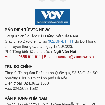
BÁO ĐIỆN TỬ VTC NEWS
Cơ quan chủ quản:
Đài Tiếng nói Việt Nam
Giấy phép Báo điện tử số
382/GP-BTTTT
do Bộ Thông
tin Truyền thông cấp lại ngày 12/10/2023.
Phó Tổng biên tập phụ trách:
Ngô Văn Hải
Hotline:
0855.911.911
| Email:
toasoan@vtcnews.vn
TRỤ SỞ CHÍNH
Tầng 9, Trung tâm Phát thanh Quốc gia, Số 58 Quán Sứ,
phường Cửa Nam, thành phố Hà Nội
Điện thoại: 024.3632 1588
Fax: 024.3632 1582
VĂN PHÒNG PHÍA NAM
Lầu 11, tòa nhà VOV, số 7, đường Nguyễn Thị Minh Khai,