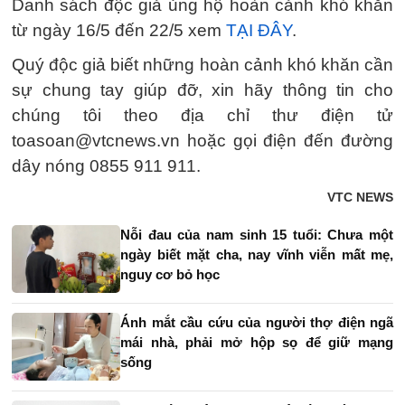
Danh sách độc giả ủng hộ hoàn cảnh khó khăn
từ ngày 16/5 đến 22/5 xem
TẠI ĐÂY
.
Quý độc giả biết những hoàn cảnh khó khăn cần
sự chung tay giúp đỡ, xin hãy thông tin cho
chúng tôi theo địa chỉ thư điện tử
toasoan@vtcnews.vn hoặc gọi điện đến đường
dây nóng 0855 911 911.
VTC NEWS
Nỗi đau của nam sinh 15 tuổi: Chưa một
ngày biết mặt cha, nay vĩnh viễn mất mẹ,
nguy cơ bỏ học
Ánh mắt cầu cứu của người thợ điện ngã
mái nhà, phải mở hộp sọ để giữ mạng
sống