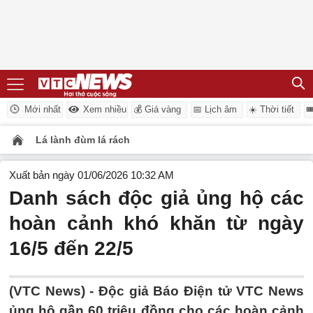
Mới nhất
Xem nhiều
💰 Giá vàng
📅 Lịch âm
☀️ Thời tiết

Lá lành đùm lá rách
Xuất bản ngày 01/06/2026 10:32 AM
Danh sách độc giả ủng hộ các
hoàn cảnh khó khăn từ ngày
16/5 đến 22/5
(VTC News) -
Độc giả Báo Điện tử VTC News
ủng hộ gần 60 triệu đồng cho các hoàn cảnh