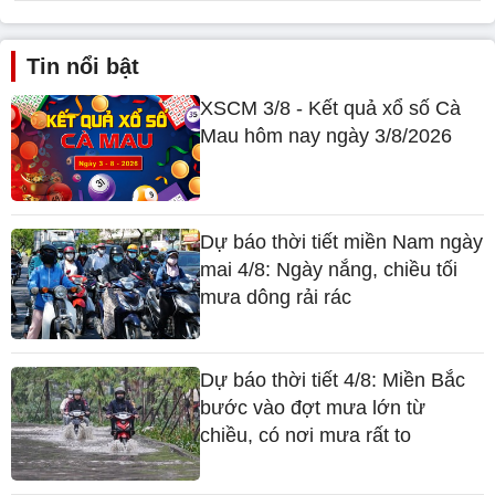
Tin nổi bật
XSCM 3/8 - Kết quả xổ số Cà
Mau hôm nay ngày 3/8/2026
Dự báo thời tiết miền Nam ngày
mai 4/8: Ngày nắng, chiều tối
mưa dông rải rác
Dự báo thời tiết 4/8: Miền Bắc
bước vào đợt mưa lớn từ
chiều, có nơi mưa rất to