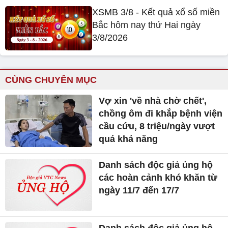
XSMB 3/8 - Kết quả xổ số miền
Bắc hôm nay thứ Hai ngày
3/8/2026
CÙNG CHUYÊN MỤC
Vợ xin 'về nhà chờ chết',
chồng ôm đi khắp bệnh viện
cầu cứu, 8 triệu/ngày vượt
quá khả năng
Danh sách độc giả ủng hộ
các hoàn cảnh khó khăn từ
ngày 11/7 đến 17/7
Danh sách độc giả ủng hộ