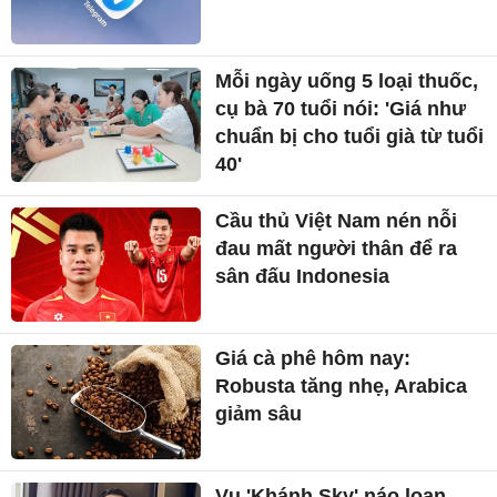
Mỗi ngày uống 5 loại thuốc,
cụ bà 70 tuổi nói: 'Giá như
chuẩn bị cho tuổi già từ tuổi
40'
Cầu thủ Việt Nam nén nỗi
đau mất người thân để ra
sân đấu Indonesia
Giá cà phê hôm nay:
Robusta tăng nhẹ, Arabica
giảm sâu
Vụ 'Khánh Sky' náo loạn