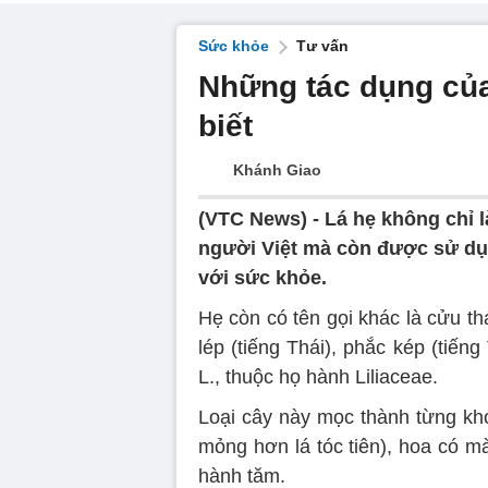
Sức khỏe
Tư vấn
Những tác dụng của
biết
Khánh Giao
(VTC News) -
Lá hẹ không chỉ l
người Việt mà còn được sử dụn
với sức khỏe.
Hẹ còn có tên gọi khác là cửu th
lép (tiếng Thái), phắc kép (tiến
L., thuộc họ hành Liliaceae.
Loại cây này mọc thành từng khó
mỏng hơn lá tóc tiên), hoa có mà
hành tăm.