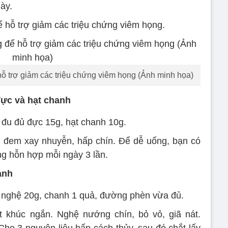
gày.
hỗ trợ giảm các triệu chứng viêm họng.
 trợ giảm các triệu chứng viêm họng (Ảnh minh họa)
đực và hạt chanh
 đu đủ đực 15g, hạt chanh 10g.
n đem xay nhuyễn, hấp chín. Để dễ uống, bạn có
g hỗn hợp mỗi ngày 3 lần.
anh
ủ nghệ 20g, chanh 1 quả, đường phèn vừa đủ.
t khúc ngắn. Nghệ nướng chín, bỏ vỏ, giã nát.
Cho 3 nguyên liệu hấp cách thủy, sau đó chắt lấy