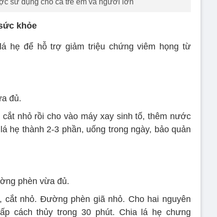
ược sử dụng cho cả trẻ em và người lớn
 sức khỏe
lá hẹ để hỗ trợ giảm triệu chứng viêm họng từ
ừa đủ.
 cắt nhỏ rồi cho vào máy xay sinh tố, thêm nước
 lá hẹ thành 2-3 phần, uống trong ngày, bảo quản
ường phèn vừa đủ.
, cắt nhỏ. Đường phèn giã nhỏ. Cho hai nguyên
hấp cách thủy trong 30 phút. Chia lá hẹ chưng