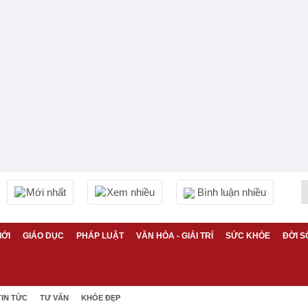
Mới nhất
Xem nhiều
Bình luận nhiều
IỚI
GIÁO DỤC
PHÁP LUẬT
VĂN HÓA - GIẢI TRÍ
SỨC KHỎE
ĐỜI S
TIN TỨC
TƯ VẤN
KHỎE ĐẸP