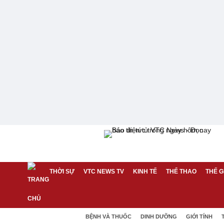
THỜI SỰ
VTC NEWS TV
KINH TẾ
THỂ THAO
THẾ G
BỆNH VÀ THUỐC
DINH DƯỠNG
GIỚI TÍNH