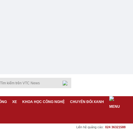
ỐNG
XE
KHOA HỌC CÔNG NGHỆ
CHUYỂN ĐỔI XANH
Liên hệ quảng cáo:
024 36321588