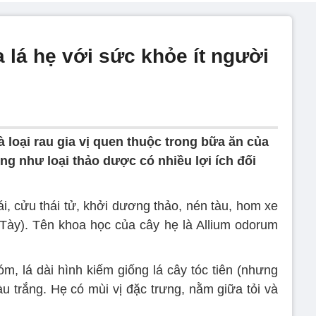
 lá hẹ với sức khỏe ít người
à loại rau gia vị quen thuộc trong bữa ăn của
g như loại thảo dược có nhiều lợi ích đối
ái, cửu thái tử, khởi dương thảo, nén tàu, hom xe
g Tày). Tên khoa học của cây hẹ là Allium odorum
m, lá dài hình kiếm giống lá cây tóc tiên (nhưng
u trắng. Hẹ có mùi vị đặc trưng, nằm giữa tỏi và