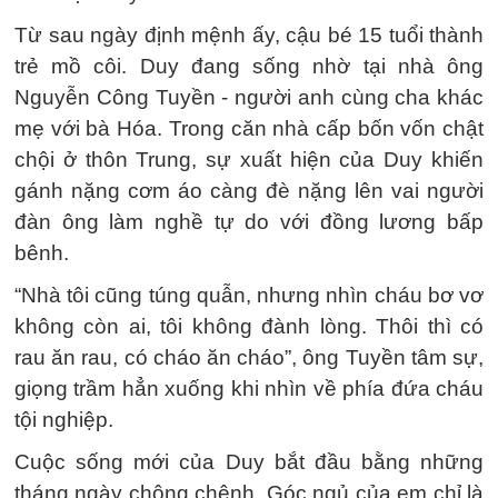
Từ sau ngày định mệnh ấy, cậu bé 15 tuổi thành
trẻ mồ côi. Duy đang sống nhờ tại nhà ông
Nguyễn Công Tuyền - người anh cùng cha khác
mẹ với bà Hóa. Trong căn nhà cấp bốn vốn chật
chội ở thôn Trung, sự xuất hiện của Duy khiến
gánh nặng cơm áo càng đè nặng lên vai người
đàn ông làm nghề tự do với đồng lương bấp
bênh.
“Nhà tôi cũng túng quẫn, nhưng nhìn cháu bơ vơ
không còn ai, tôi không đành lòng. Thôi thì có
rau ăn rau, có cháo ăn cháo”, ông Tuyền tâm sự,
giọng trầm hẳn xuống khi nhìn về phía đứa cháu
tội nghiệp.
Cuộc sống mới của Duy bắt đầu bằng những
tháng ngày chông chênh. Góc ngủ của em chỉ là