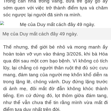
Trong căn nhà trống vắng, đứa trẻ gầy gò ấy
sớm quen với việc trở thành điểm tựa và chăm
sóc ngược lại người đã sinh ra mình.
Mẹ của Duy mất cách đây 49 ngày.
Thế nhưng, thế giới bé nhỏ và mong manh ấy
hoàn toàn vỡ vụn vào tháng 3/2026, khi bà Hóa
qua đời sau một cơn bạo bệnh. Vì không có tích
lũy, lại chẳng có người thân ruột thịt đủ sức cưu
mang, đám tang của người mẹ khốn khổ diễn ra
trong lặng lẽ, chóng vánh. Duy đứng lặng trước
di ảnh mẹ, đôi mắt đờ đẫn không khóc thành
tiếng. Em cứ đứng đó, lọt thỏm giữa đám tang,
như thể vẫn chưa thể tin rằng mình vừa mất đi
điểm tựa duy nhất trên đời.