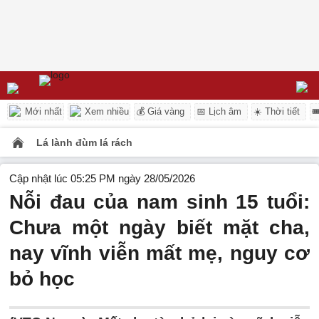
Mới nhất
Xem nhiều
💰 Giá vàng
📅 Lịch âm
☀️ Thời tiết

Lá lành đùm lá rách
Cập nhật lúc 05:25 PM ngày 28/05/2026
Nỗi đau của nam sinh 15 tuổi:
Chưa một ngày biết mặt cha,
nay vĩnh viễn mất mẹ, nguy cơ
bỏ học