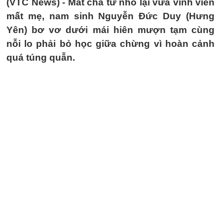
(VTC News) -
Mất cha từ nhỏ lại vừa vĩnh viễn
mất mẹ, nam sinh Nguyễn Đức Duy (Hưng
Yên) bơ vơ dưới mái hiên mượn tạm cùng
nỗi lo phải bỏ học giữa chừng vì hoàn cảnh
quá túng quẫn.