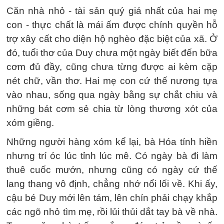
Căn nhà nhỏ - tài sản quý giá nhất của hai mẹ
con - thực chất là mái ấm được chính quyền hỗ
trợ xây cất cho diện hộ nghèo đặc biệt của xã. Ở
đó, tuổi thơ của Duy chưa một ngày biết đến bữa
cơm đủ đầy, cũng chưa từng được ai kèm cặp
nét chữ, vần thơ. Hai mẹ con cứ thế nương tựa
vào nhau, sống qua ngày bằng sự chắt chiu và
những bát cơm sẻ chia từ lòng thương xót của
xóm giềng.
Những người hàng xóm kể lại, bà Hóa tính hiền
nhưng trí óc lúc tỉnh lúc mê. Có ngày bà đi làm
thuê cuốc mướn, nhưng cũng có ngày cứ thế
lang thang vô định, chẳng nhớ nổi lối về. Khi ấy,
cậu bé Duy mới lên tám, lên chín phải chạy khắp
các ngõ nhỏ tìm mẹ, rồi lủi thủi dắt tay bà về nhà.