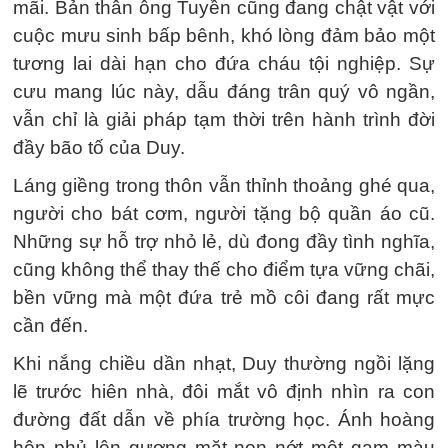
mãi. Bản thân ông Tuyền cũng đang chật vật với
cuộc mưu sinh bấp bênh, khó lòng đảm bảo một
tương lai dài hạn cho đứa cháu tội nghiệp. Sự
cưu mang lúc này, dẫu đáng trân quý vô ngần,
vẫn chỉ là giải pháp tạm thời trên hành trình đời
đầy bão tố của Duy.
Láng giềng trong thôn vẫn thỉnh thoảng ghé qua,
người cho bát cơm, người tặng bộ quần áo cũ.
Những sự hỗ trợ nhỏ lẻ, dù đong đầy tình nghĩa,
cũng không thể thay thế cho điểm tựa vững chãi,
bền vững mà một đứa trẻ mồ côi đang rất mực
cần đến.
Khi nắng chiều dần nhạt, Duy thường ngồi lặng
lẽ trước hiên nhà, đôi mắt vô định nhìn ra con
đường đất dẫn về phía trường học. Ánh hoàng
hôn phủ lên gương mặt non nớt một gam màu